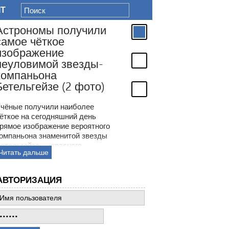
IT
Астрономы получили
самое чёткое
изображение
неуловимой звезды-
компаньона
Бетельгейзе (2 фото)
чёные получили наиболее
ёткое на сегодняшний день
рямое изображение вероятного
омпаньона знаменитой звезды
етельгейзе — красного
Читать дальше
верхгиганта в созвездии
риона. Астрономы более ста
ет обсуждали странности
АВТОРИЗАЦИЯ
еременной яркости
етельгейзе и только недавно
могли воочию увидеть её
еуловимого компаньона —
олодой звезды в окрестностях