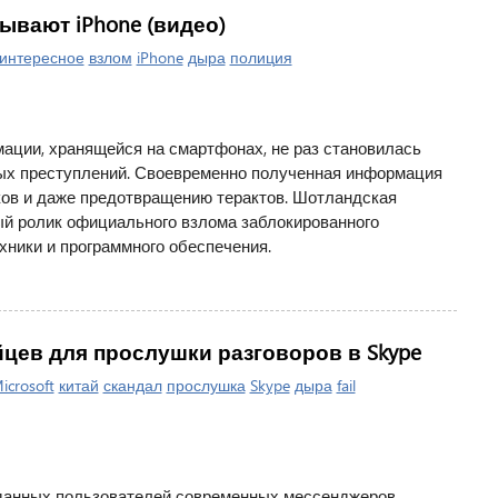
ывают iPhone (видео)
интересное
взлом
iPhone
дыра
полиция
ции, хранящейся на смартфонах, не раз становилась
ых преступлений. Своевременно полученная информация
ков и даже предотвращению терактов. Шотландская
й ролик официального взлома заблокированного
ники и программного обеспечения.
йцев для прослушки разговоров в Skype
icrosoft
китай
скандал
прослушка
Skype
дыра
fail
данных пользователей современных мессенджеров,