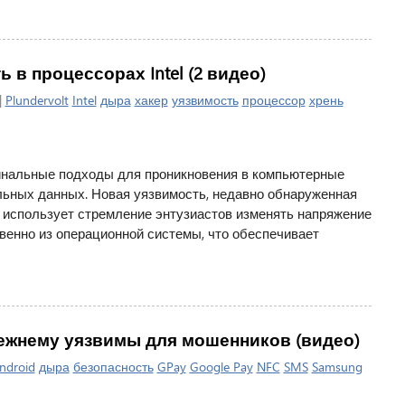
ь в процессорах Intel (2 видео)
|
Plundervolt
Intel
дыра
хакер
уязвимость
процессор
хрень
нальные подходы для проникновения в компьютерные
ьных данных. Новая уязвимость, недавно обнаруженная
, использует стремление энтузиастов изменять напряжение
твенно из операционной системы, что обеспечивает
режнему уязвимы для мошенников (видео)
ndroid
дыра
безопасность
GPay
Google Pay
NFC
SMS
Samsung