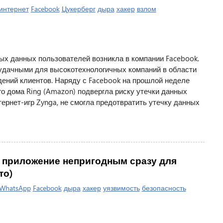
интернет
Facebook
Цукерберг
дыра
хакер
взлом
х данных пользователей возникла в компании Facebook.
дачными для высокотехнологичных компаний в области
ений клиентов. Наряду с Facebook на прошлой неделе
о дома Ring (Amazon) подвергла риску утечки данных
тернет-игр Zynga, не смогла предотвратить утечку данных
т приложение непригодным сразу для
то)
WhatsApp
Facebook
дыра
хакер
уязвимость
безопасность