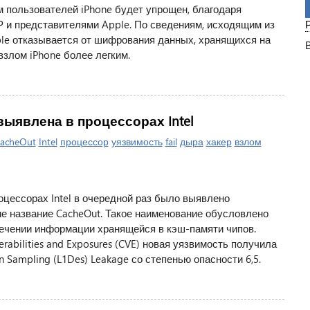
...
 пользователей iPhone будет упрощен, благодаря
 и представителями Apple. По сведениям, исходящим из
le отказывается от шифрования данных, хранящихся на
взлом iPhone более легким.
выявлена в процессорах Intel
acheOut
Intel
процессор
уязвимость
fail
дыра
хакер
взлом
цессорах Intel в очередной раз было выявлено
е название CacheOut. Такое наименование обусловлено
ечении информации хранящейся в кэш-памяти чипов.
bilities and Exposures (CVE) новая уязвимость получила
n Sampling (L1Des) Leakage со степенью опасности 6,5.