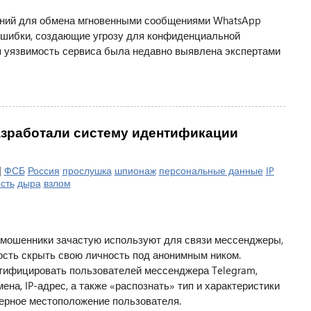
ений для обмена мгновенными сообщениями WhatsApp
шибки, создающие угрозу для конфиденциальной
 уязвимость сервиса была недавно выявлена экспертами
зработали систему идентификации
|
ФСБ
Россия
прослушка
шпионаж
персональные данные
IP
сть
дыра
взлом
 мошенники зачастую используют для связи мессенджеры,
сть скрыть свою личность под анонимным ником.
нтифицировать пользователей мессенджера Telegram,
ена, IP-адрес, а также «распознать» тип и характеристики
ерное местоположение пользователя.