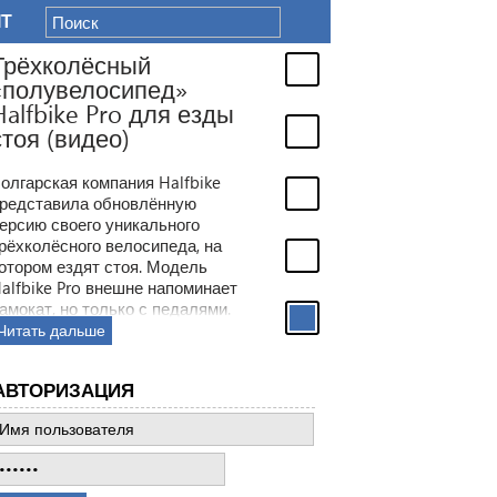
IT
Трёхколёсный
«полувелосипед»
Halfbike Pro для езды
стоя (видео)
олгарская компания Halfbike
редставила обновлённую
ерсию своего уникального
рёхколёсного велосипеда, на
отором ездят стоя. Модель
alfbike Pro внешне напоминает
амокат, но только с педалями.
Читать дальше
АВТОРИЗАЦИЯ