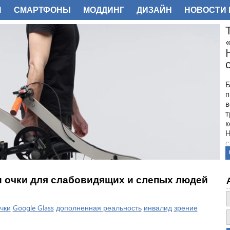
И
СМАРТФОНЫ
МОДДИНГ
ДИЗАЙН
НОВОСТИ 
ФОТО
Б
п
в
т
к
H
с
али очки для слабовидящих и слепых людей
чки
Google Glass
дополненная реальность
инвалид
зрение