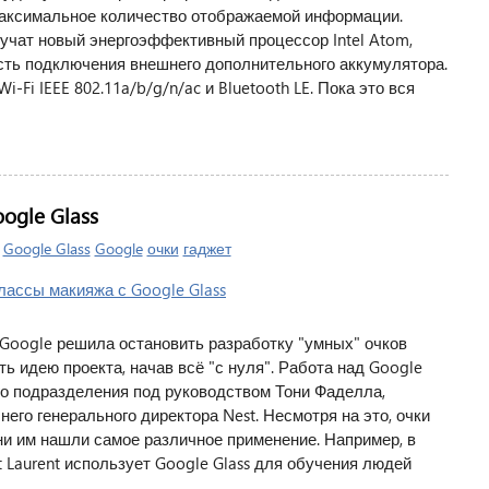
максимальное количество отображаемой информации.
лучат новый энергоэффективный процессор Intel Atom,
сть подключения внешнего дополнительного аккумулятора.
-Fi IEEE 802.11a/b/g/n/ac и Bluetooth LE. Пока это вся
gle Glass
|
Google Glass
Google
очки
гаджет
 Google решила остановить разработку "умных" очков
ь идею проекта, начав всё "с нуля". Работа над Google
го подразделения под руководством Тони Фаделла,
го генерального директора Nest. Несмотря на это, очки
они им нашли самое различное применение. Например, в
 Laurent использует Google Glass для обучения людей