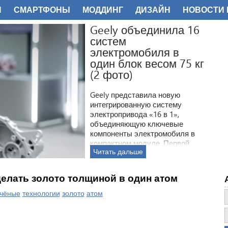
И
СМАРТФОНЫ
МОДДИНГ
ДИЗАЙН
НОВОСТИ 
ФОТО
Р
с
т
е
у
в
с
В
п
с
елать золото толщиной в один атом
чёные
технологии
золото
атом