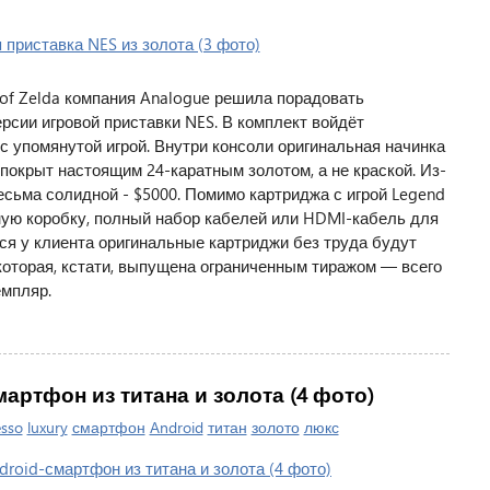
 of Zelda компания Analogue решила порадовать
рсии игровой приставки NES. В комплект войдёт
с упомянутой игрой. Внутри консоли оригинальная начинка
покрыт настоящим 24-каратным золотом, а не краской. Из-
есьма солидной - $5000. Помимо картриджа с игрой Legend
ную коробку, полный набор кабелей или HDMI-кабель для
я у клиента оригинальные картриджи без труда будут
которая, кстати, выпущена ограниченным тиражом — всего
емпляр.
смартфон из титана и золота (4 фото)
sso
luxury
смартфон
Android
титан
золото
люкс