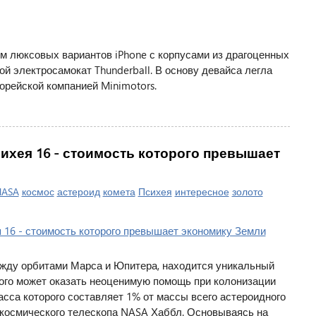
ом люксовых вариантов iPhone с корпусами из драгоценных
ой электросамокат Thunderball. В основу девайса легла
рейской компанией Minimotors.
ихея 16 - стоимость которого превышает
NASA
космос
астероид
комета
Психея
интересное
золото
ежду орбитами Марса и Юпитера, находится уникальный
рого может оказать неоценимую помощь при колонизации
асса которого составляет 1% от массы всего астероидного
 космического телескопа NASA Хаббл. Основываясь на