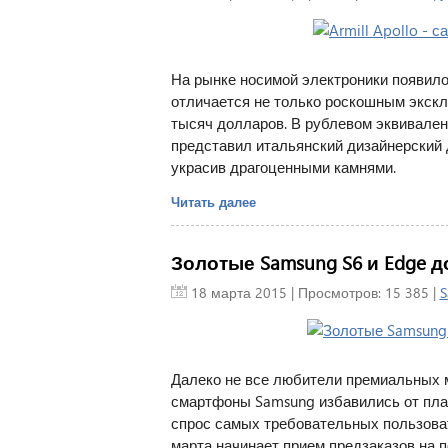
На рынке носимой электроники появило
отличается не только роскошным экскл
тысяч долларов. В рублевом эквивален
представил итальянский дизайнерский до
украсив драгоценными камнями.
Читать далее
Золотые Samsung S6 и Edge д
18 марта 2015
| Просмотров: 15 385 |
S
Далеко не все любители премиальных 
смартфоны Samsung избавились от плас
спрос самых требовательных пользовате
марта начинает прием предзаказов на п