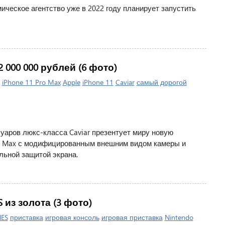
ческое агентство уже в 2022 году планирует запустить
 2 000 000 рублей (6 фото)
|
iPhone 11 Pro Max
Apple
iPhone 11
Caviar
самый дорогой
уаров люкс-класса Caviar презентует миру новую
ro Max с модифицированным внешним видом камеры и
льной защитой экрана.
из золота (3 фото)
ES
приставка
игровая консоль
игровая приставка
Nintendo