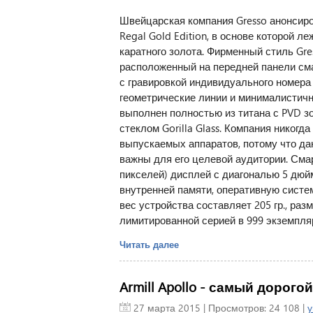
Швейцарская компания Gresso анонсиро
Regal Gold Edition, в основе которой л
каратного золота. Фирменный стиль Gres
расположенный на передней панели сма
с гравировкой индивидуального номера 
геометрические линии и минималистич
выполнен полностью из титана с PVD з
стеклом Gorilla Glass. Компания никог
выпускаемых аппаратов, потому что да
важны для его целевой аудитории. Смар
пикселей) дисплей с диагональю 5 дюйм
внутренней памяти, оперативную систе
вес устройства составляет 205 гр., разм
лимитированной серией в 999 экземпляр
Читать далее
Armill Apollo - самый дорого
27 марта 2015
| Просмотров: 24 108 |
у