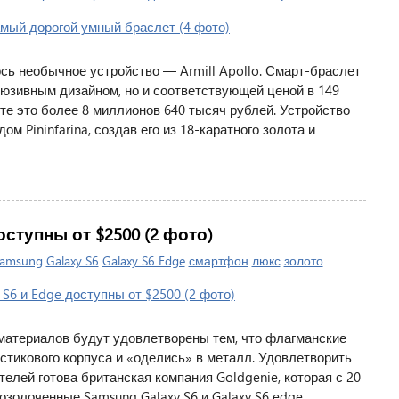
сь необычное устройство — Armill Apollo. Смарт-браслет
юзивным дизайном, но и соответствующей ценой в 149
те это более 8 миллионов 640 тысяч рублей. Устройство
м Pininfarina, создав его из 18-каратного золота и
оступны от $2500 (2 фото)
amsung
Galaxy S6
Galaxy S6 Edge
смартфон
люкс
золото
материалов будут удовлетворены тем, что флагманские
тикового корпуса и «оделись» в металл. Удовлетворить
лей готова британская компания Goldgenie, которая с 20
озолоченные Samsung Galaxy S6 и Galaxy S6 edge.