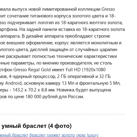
вала выпуск новой лимитированной коллекции Gresso
ежит сочетание титанового корпуса золотого цвета и 18-
so подчеркивает логотип из 18-каратного желтого золота,
ртфона. На задней панели вставка из 18-каратного золота
аппарата. В дизайне аппарата преобладают строгие
ное внешнее оформление, корпус является монолитным и
олотого цвета, дисплей защищён от случайных царапин
да не раскрывает полностью технические характеристики
нные параметры, по мнению производителя, не столь
тфон Gresso Regal Gold имеет Full HD (1920х1080
ов, 4-ядерный процессор, 2 ГБ оперативной и 32 ГБ
му Android, основную камеру 13 Мп и фронтальную 5 Мп,
еры - 143.2 х 70.2 х 8.8 мм. Новинка будет выпущена
ов по цене 180 000 рублей для России.
й умный браслет (4 фото)
мный браслет
браслет
гаджет
золото
люкс
luxury