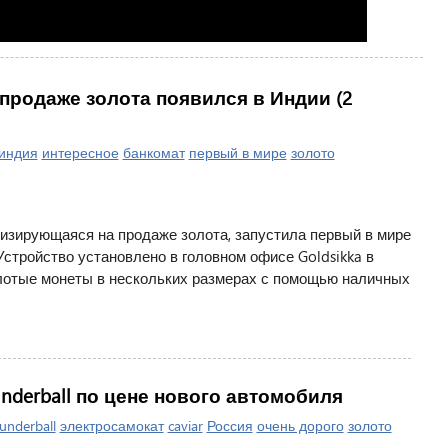
продаже золота появился в Индии (2
индия
интересное
банкомат
первый в мире
золото
лизирующаяся на продаже золота, запустила первый в мире
стройство установлено в головном офисе Goldsikka в
олотые монеты в нескольких размерах с помощью наличных
nderball по цене нового автомобиля
underball
электросамокат
caviar
Россия
очень дорого
золото