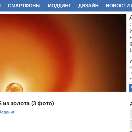
И
СМАРТФОНЫ
МОДДИНГ
ДИЗАЙН
НОВОСТИ 
ФОТО
У
ч
п
к
Б
с
О
л
из золота (3 фото)
п
Б
оддинг
с
н
м