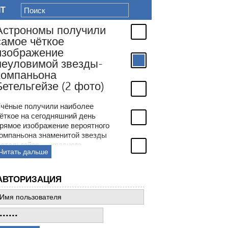
IT
Астрономы получили
самое чёткое
изображение
неуловимой звезды-
компаньона
Бетельгейзе (2 фото)
чёные получили наиболее
ёткое на сегодняшний день
рямое изображение вероятного
омпаньона знаменитой звезды
етельгейзе — красного
Читать дальше
верхгиганта в созвездии
риона. Астрономы более ста
ет обсуждали странности
АВТОРИЗАЦИЯ
еременной яркости
етельгейзе и только недавно
могли воочию увидеть её
еуловимого компаньона —
олодой звезды в окрестностях