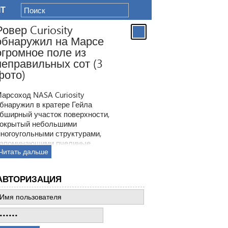
IT
Ровер Curiosity
обнаружил на Марсе
огромное поле из
неправильных сот (3
фото)
арсоход NASA Curiosity
бнаружил в кратере Гейла
бширный участок поверхности,
окрытый небольшими
ногоугольными структурами,
апоминающими пчелиные
Читать дальше
оты. Ранее ровер находил
одобные образования, но
овая находка по масштабам
АВТОРИЗАЦИЯ
атмила все предыдущее такие
ткрытия.