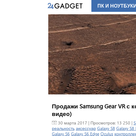
ПК И НОУТБУК
Продажи Samsung Gear VR с к
видео)
30 марта 2017
| Просмотров: 13 250 |
S
реальность
аксессуар
Galaxy S8
Galaxy S8 
Galaxy S6
Galaxy S6 Edge
Oculus
контролле