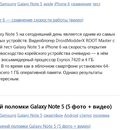
Samsung
Galaxy Note 5
apple
iPhone 6
сравнение
тест
y Note 5 на сегодняшний день является одним из самых
х устройств. Видеоблогер DroidModderX ROOT Master с
тест Galaxy Note 5 и iPhone 6 на скорость открытия
восходство корейского устройства очевидно — в нём
восьмиядерный процессор Exynos 7420 и 4 ГБ
 В то время как в яблочном смартфоне установлен 64-
сего 1 ГБ оперативной памяти. Однако результаты
тересным.
 поломки Galaxy Note 5 (5 фото + видео)
Samsung
Galaxy Note 5
смартфон
Android
стилус
поломка