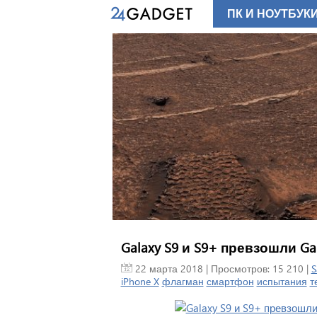
ПК И НОУТБУК
Galaxy S9 и S9+ превзошли Ga
22 марта 2018
| Просмотров: 15 210 |
S
iPhone X
флагман
смартфон
испытания
т