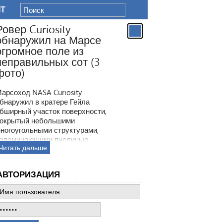
IT
Ровер Curiosity
обнаружил на Марсе
огромное поле из
неправильных сот (3
фото)
арсоход NASA Curiosity
бнаружил в кратере Гейла
бширный участок поверхности,
окрытый небольшими
ногоугольными структурами,
апоминающими пчелиные
Читать дальше
оты. Ранее ровер находил
одобные образования, но
овая находка по масштабам
АВТОРИЗАЦИЯ
атмила все предыдущее такие
ткрытия.