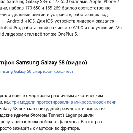
ял Samsung Galaxy S8+ с 172 550 баллами. Apple iPhone 7
иции, набрав 170 650 и 165 269 баллов соответственно.
ели отдельные рейтинги устройств, работающих под
 Android и iOS. Для iOS-устройств лидером оказался
 iPad Pro, работающий на чипсете А10Х и получивший 226
d лидером стал всё тот же OnePlus 5.
он Samsung Galaxy S8 (видео)
amsung
Galaxy S8
смартфон
краш-тест
ргали новые смартфоны различным экзотическим
и, как
три модели протестировали в микроволновой печи
.
Galaxy S8 показал наихудший результат и вышел из
андские
идиоты
блогеры Tennet's Lager решили
репутацию южнокорейского флагмана. В этот раз
росто зажарить смартфон во фритюре.