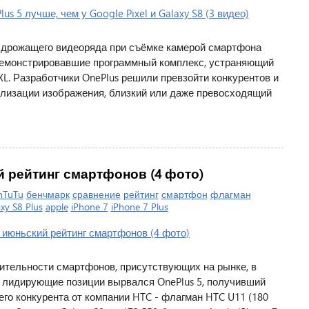
дрожащего видеоряда при съёмке камерой смартфона
демонстрировавшие программный комплекс, устраняющий
l XL. Разработчики OnePlus решили превзойти конкурентов и
илизации изображения, близкий или даже превосходящий
 рейтинг смартфонов (4 фото)
nTuTu
бенчмарк
сравнение
рейтинг
смартфон
флагман
xy S8 Plus
apple
iPhone 7
iPhone 7 Plus
ительности смартфонов, присутствующих на рынке, в
а лидирующие позиции вырвался OnePlus 5, получивший
го конкурента от компании HTC - флагман HTC U11 (180