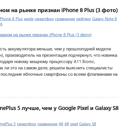
 на рынке признан iPhone 8 Plus (3 фото)
iPhone 8 Plus
apple
смартфон
сравнение
рейтинг
Galaxy Note 8
 6
сть аккумулятора меньше, чем у прошлогодней модели
Ач), производитель на презентации подчеркнул, что новинка
годаря новому мощному процессору A11 Bionic,
ак ли это на самом деле, решили выяснить специалисты
в последние яблочные смартфоны со всеми флагманами на
lus 5 лучше, чем у Google Pixel и Galaxy S8
nePlus 5
смартфон
сравнение
4К
4К
pixel
Galaxy S8