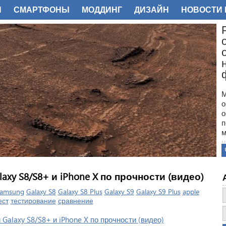
И
СМАРТФОНЫ
МОДДИНГ
ДИЗАЙН
НОВОСТИ 
ФОТО
М
о
о
п
м
н
с
п
н
laxy S8/S8+ и iPhone X по прочности (видео)
з
о
amsung
Galaxy S8
Galaxy S8 Plus
Galaxy S9
Galaxy S9 Plus
apple
ест
тестирование
сравнение