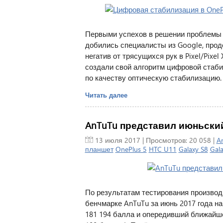
Первыми успехов в решении проблемы 
добились специалисты из Google, про
негатив от трясущихся рук в Pixel/Pixe
создали свой алгоритм цифровой стаб
по качеству оптическую стабилизацию.
Читать далее
AnTuTu представил июньский
13 июля 2017
| Просмотров: 20 058 |
A
планшет
OnePlus 5
HTC U11
Galaxy S8
Gala
По результатам тестирования производ
бенчмарке AnTuTu за июнь 2017 года н
181 194 балла и опередивший ближайше