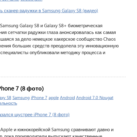
amsung Galaxy S8 и Galaxy S8+ биометрическая
ия сетчатки радужки глаза анонсировалась как самая
вшаяся за дело немецкое хакерское сообщество Chaos
ожения больших средств преодолела эту инновационную
е специалисты опубликовали методику процесса и
hone 7 (8 фото)
axy S8
Samsung
iPhone 7
apple
Android
Android 7.0 Nougat
ельность
Apple и южнокорейской Samsung сравнивают давно и
ор, пока производители выпускают качественные