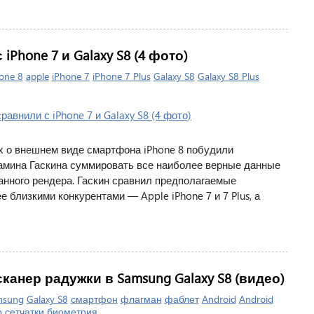
Phone 7 и Galaxy S8 (4 фото)
one 8
apple
iPhone 7
iPhone 7 Plus
Galaxy S8
Galaxy S8 Plus
х о внешнем виде смартфона iPhone 8 побудили
амина Гаскина суммировать все наиболее верные данные
анного рендера. Гаскин сравнил предполагаемые
 близкими конкурентами — Apple iPhone 7 и 7 Plus, а
анер радужки в Samsung Galaxy S8 (видео)
msung
Galaxy S8
смартфон
флагман
фаблет
Android
Android
 сетчатки
биометрия