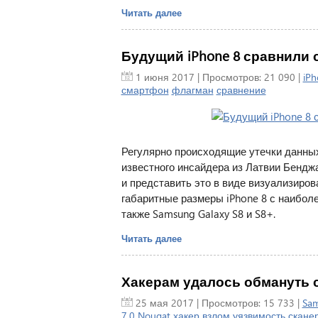
Читать далее
Будущий iPhone 8 сравнили с i
1 июня 2017
| Просмотров: 21 090 |
iPh
смартфон
флагман
сравнение
Регулярно происходящие утечки данны
известного инсайдера из Латвии Бендж
и представить это в виде визуализиров
габаритные размеры iPhone 8 с наиболее
также Samsung Galaxy S8 и S8+.
Читать далее
Хакерам удалось обмануть ск
25 мая 2017
| Просмотров: 15 733 |
Sa
7.0 Nougat
хакер
взлом
уязвимость
сканер