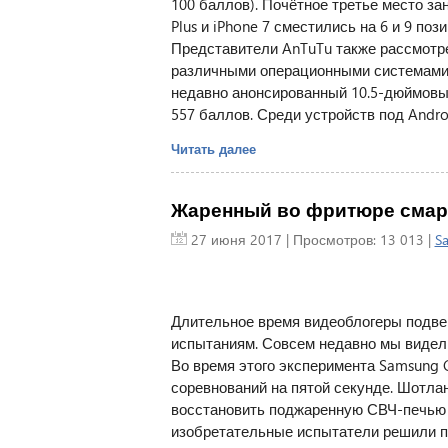
100 баллов). Почётное третье место зан
Plus и iPhone 7 сместились на 6 и 9 поз
Представители AnTuTu также рассмотр
различными операционными системами —
недавно анонсированный 10.5-дюймовый
557 баллов. Среди устройств под Androi
Читать далее
Жаренный во фритюре смартф
27 июня 2017
| Просмотров: 13 013 |
S
Длительное время видеоблогеры подве
испытаниям. Совсем недавно мы видел
Во время этого эксперимента Samsung 
соревнований на пятой секунде. Шотл
восстановить поджаренную СВЧ-печью 
изобретательные испытатели решили п