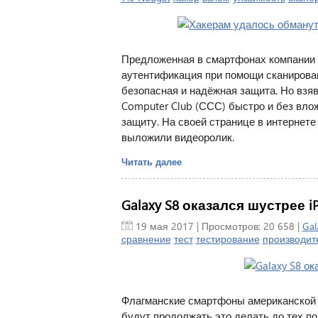
Предложенная в смартфонах компании S
аутентификация при помощи сканирован
безопасная и надёжная защита. Но взя
Computer Club (ССС) быстро и без вл
защиту. На своей странице в интернет
выложили видеоролик.
Читать далее
Galaxy S8 оказался шустрее iP
19 мая 2017
| Просмотров: 20 658 |
Gal
сравнение
тест
тестирование
производит
Флагманские смартфоны американской 
будут продолжать это делать до тех п