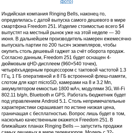
Индийская компания Ringing Bells, наконец-то,
определилась с датой выпуска самого дешевого в мире
смартфона Freedom 251. Изделие стоимостью всего $4
выпустят на местный рынок уже на этой неделе — 30
июня. В дальнейшем производитель намерен ежемесячно
выпускать партии по 200 тысяч экземпляров, чтобы
окупить столь дешевый гаджет за счёт оборота продаж.
Согласно данным, Freedom 251 будет оснащен 4-
дюймовым qHD-дисплеем (960×540 точек),
четырёхъядерным процессором с тактовой частотой 1.3
ГГц, 1 ГБ оперативной и 8 ГБ встроенной флеш-памяти,
слотом для карт microSD, камерами на 8 и 3.2 Мп,
аккумулятором емкостью 1800 мАч, модулями 3G, Wi-Fi
802.11 b/g/n, Bluetooth и GPS. Работать бюджетник будет
под управлением Android 5.1. Столь непримечательные
характеристики скрашивает по истине низкая цена,
граничащая с бесплатностью. Вопрос лишь будет в том,
насколько качественным окажется Freedom 251. В
ближайших планах Ringing Bells — запустить продажи
самых дешевых в мире телевизоров. Модель с 32-