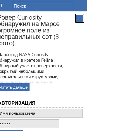
IT
Ровер Curiosity
обнаружил на Марсе
огромное поле из
неправильных сот (3
фото)
арсоход NASA Curiosity
бнаружил в кратере Гейла
бширный участок поверхности,
окрытый небольшими
ногоугольными структурами,
апоминающими пчелиные
Читать дальше
оты. Ранее ровер находил
одобные образования, но
овая находка по масштабам
АВТОРИЗАЦИЯ
атмила все предыдущее такие
ткрытия.