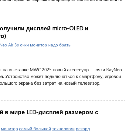
получили дисплей micro-OLED и
о)
Neo
Air 3s
очки
монитор
надо брать
л на выставке MWC 2025 новый аксессуар — очки RayNeo
ра. Устройство может подключаться к смартфону, игровой
льшого экрана без затрат на новый телевизор.
 в мире LED-дисплей размером с
|
монитор
самый большой
технологии
рекорд