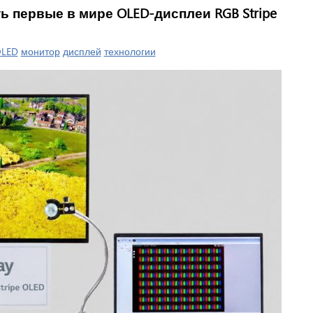
ь первые в мире OLED-дисплеи RGB Stripe
LED
монитор
дисплей
технологии