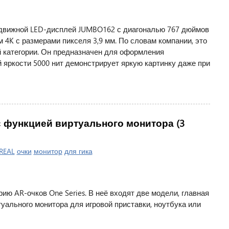
едвижной LED-дисплей JUMBO162 с диагональю 767 дюймов
м 4K с размерами пикселя 3,9 мм. По словам компании, это
 категории. Он предназначен для оформления
 яркости 5000 нит демонстрирует яркую картинку даже при
с функцией виртуального монитора (3
REAL
очки
монитор
для гика
ю AR-очков One Series. В неё входят две модели, главная
уального монитора для игровой приставки, ноутбука или