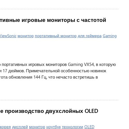
ативные игровые мониторы с частотой
ViewSonic
монитор
портативный монитор
для геймера
Gaming
 портативных игровых мониторов Gaming VX54, в которую
и 17 дюймов. Примечательной особенностью новинок
стота обновления 144 Гц, что нечасто встретишь в
вое производство двухслойных OLED
корея
дисплей
монитор
ноутбук
технологии
OLED