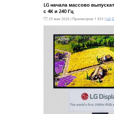
LG начала массово выпускат
с 4К и 240 Гц
29 мая 2026
| Просмотров: 1 653 |
LG
O