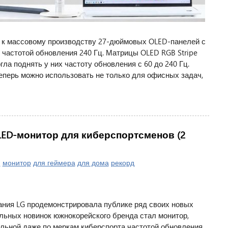
а к массовому производству 27-дюймовых OLED-панелей с
и частотой обновления 240 Гц. Матрицы OLED RGB Stripe
ла поднять у них частоту обновления с 60 до 240 Гц.
перь можно использовать не только для офисных задач,
LED-монитор для киберспортсменов (2
G
монитор
для геймера
для дома
рекорд
пания LG продемонстрировала публике ряд своих новых
льных новинок южнокорейского бренда стал монитор,
ьной даже по меркам киберспорта частотой обновления.