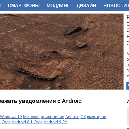
И
СМАРТФОНЫ
МОДДИНГ
ДИЗАЙН
НОВОСТИ 
ФОТО
М
о
о
п
м
н
с
п
н
ражать уведомления с Android-
з
о
Windows 10
Microsoft
приложение
Android
ПК
смартфон
0 Oreo
Android 8.1 Oreo
Android 9 Pie