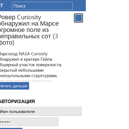
IT
Ровер Curiosity
обнаружил на Марсе
огромное поле из
неправильных сот (3
фото)
арсоход NASA Curiosity
бнаружил в кратере Гейла
бширный участок поверхности,
окрытый небольшими
ногоугольными структурами,
апоминающими пчелиные
Читать дальше
оты. Ранее ровер находил
одобные образования, но
овая находка по масштабам
АВТОРИЗАЦИЯ
атмила все предыдущее такие
ткрытия.