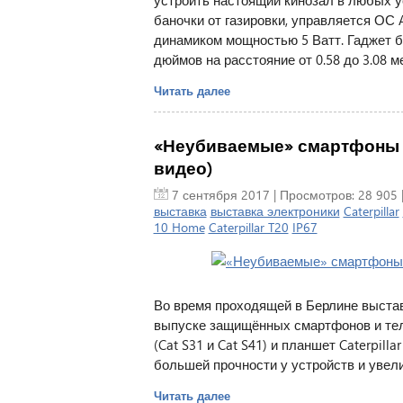
устроить настоящий кинозал в любых ус
баночки от газировки, управляется ОС 
динамиком мощностью 5 Ватт. Гаджет б
дюймов на расстояние от 0.58 до 3.08 м
Читать далее
«Неубиваемые» смартфоны S31
видео)
7 сентября 2017
| Просмотров: 28 905 
выставка
выставка электроники
Caterpillar
10 Home
Caterpillar T20
IP67
Во время проходящей в Берлине выставк
выпуске защищённых смартфонов и тел
(Cat S31 и Cat S41) и планшет Caterpil
большей прочности у устройств и увел
Читать далее