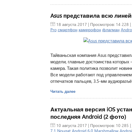
Asus представила всю линей
18 августа 2017
| Просмотров: 14 228 |
Pro
смартфон
камерофон
флагман
Andro
Тайваньская компания Asus представил
модели, главные достоинства которых 
камера. Такая политика позволит новин
Все модели работают под управлением 
отпечатков пальцев, 3.5-мм аудиоразъё
Читать далее
Актуальная версия iOS уста
последняя Android (2 фото)
10 августа 2017
| Просмотров: 10 285 |
7.1 Nougat
Android 6.0 Marshmallow
Androi