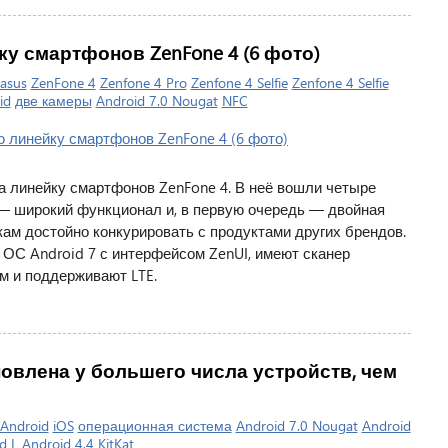
ку смартфонов ZenFone 4 (6 фото)
asus
ZenFone 4
Zenfone 4 Pro
Zenfone 4 Selfie
Zenfone 4 Selfie
id
две камеры
Android 7.0 Nougat
NFC
а линейку смартфонов ZenFone 4. В неё вошли четыре
— широкий функционал и, в первую очередь — двойная
кам достойно конкурировать с продуктами других брендов.
ОС Android 7 с интерфейсом ZenUI, имеют сканер
м и поддерживают LTE.
новлена у большего числа устройств, чем
Android
iOS
операционная система
Android 7.0 Nougat
Android
d L
Android 4.4 KitKat