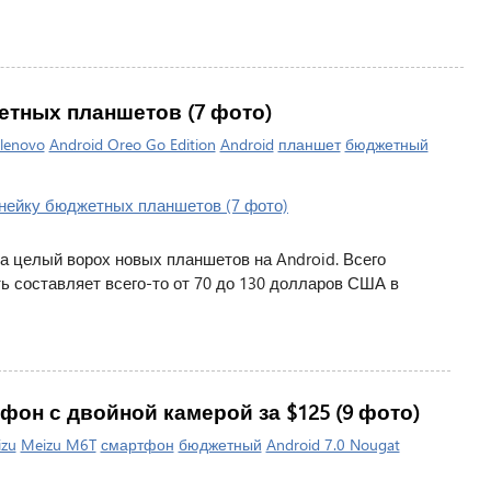
етных планшетов (7 фото)
lenovo
Android Oreo Go Edition
Android
планшет
бюджетный
а целый ворох новых планшетов на Android. Всего
ь составляет всего-то от 70 до 130 долларов США в
фон с двойной камерой за $125 (9 фото)
zu
Meizu M6T
смартфон
бюджетный
Android 7.0 Nougat