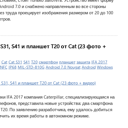
ловиях, стоит только захотеть. Устройство имеет форму
Android 7.0 и снабжено направленным во все стороны
ез труда проецирует изображения размером от 20 до 100
етров.
, S41 и планшет T20 от Cat (23 фото +
|
Cat
Cat S31
S41
T20
смартфон
планшет
защита
IFA 2017
NFC
IP68
MIL-STD-810G
Android 7.0 Nougat
Android
Windows
и IFA 2017 компания Caterpillar, специализирующаяся на
ефонов, представила новые устройства: два смартфона
lar T20. По заявлению разработчика, ему удалось добиться
ичить их время работы в автономном режиме.