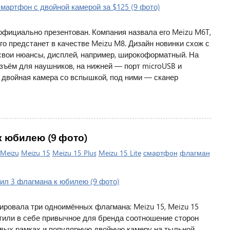
официально презентован. Компания назвала его Meizu M6T,
го предстанет в качестве Meizu M8. Дизайн новинки схож с
 свои нюансы, дисплей, например, широкоформатный. На
зъём для наушников, на нижней — порт microUSB и
 двойная камера со вспышкой, под ними — сканер
к юбилею (9 фото)
Meizu
Meizu 15
Meizu 15 Plus
Meizu 15 Lite
смартфон
флагман
ировала три одноимённых флагмана: Meizu 15, Meizu 15
стили в себе привычное для бренда соотношение сторон
овых рамках и популярную двойную камеру на тыльной