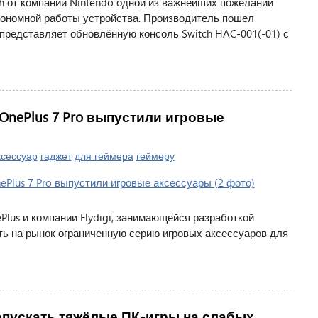
h от компании Nintendo одной из важнейших пожеланий
тономной работы устройства. Производитель пошел
представляет обновлённую консоль Switch HAC-001(-01) с
OnePlus 7 Pro выпустили игровые
ксессуар
гаджет
для геймера
геймеру
lus и компании Flydigi, занимающейся разработкой
ть на рынок ограниченную серию игровых аксессуаров для
запускать тяжёлые ПК-игры на слабых