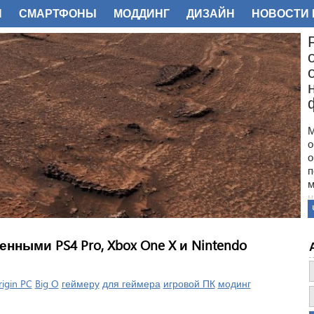
И
СМАРТФОНЫ
МОДДИНГ
ДИЗАЙН
НОВОСТИ 
ФОТО
М
о
о
п
м
н
с
п
н
енными PS4 Pro, Xbox One X и Nintendo
з
о
igin PC
Big O
геймеру
для геймера
игровой ПК
модинг