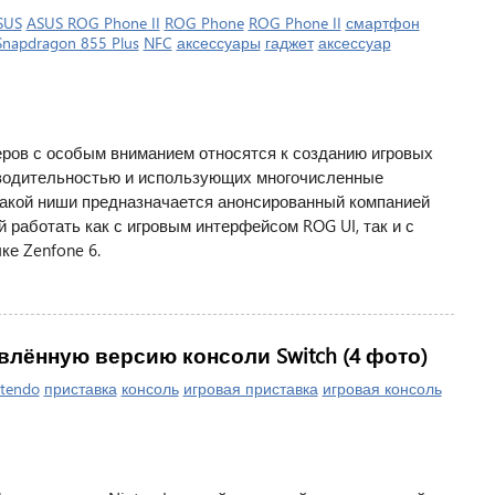
SUS
ASUS ROG Phone II
ROG Phone
ROG Phone II
смартфон
Snapdragon 855 Plus
NFC
аксессуары
гаджет
аксессуар
ров с особым вниманием относятся к созданию игровых
водительностью и использующих многочисленные
такой ниши предназначается анонсированный компанией
 работать как с игровым интерфейсом ROG UI, так и с
е Zenfone 6.
влённую версию консоли Switch (4 фото)
tendo
приставка
консоль
игровая приставка
игровая консоль