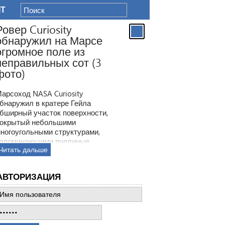
IT
Ровер Curiosity
обнаружил на Марсе
огромное поле из
неправильных сот (3
фото)
арсоход NASA Curiosity
бнаружил в кратере Гейла
бширный участок поверхности,
окрытый небольшими
ногоугольными структурами,
апоминающими пчелиные
Читать дальше
оты. Ранее ровер находил
одобные образования, но
овая находка по масштабам
АВТОРИЗАЦИЯ
атмила все предыдущее такие
ткрытия.