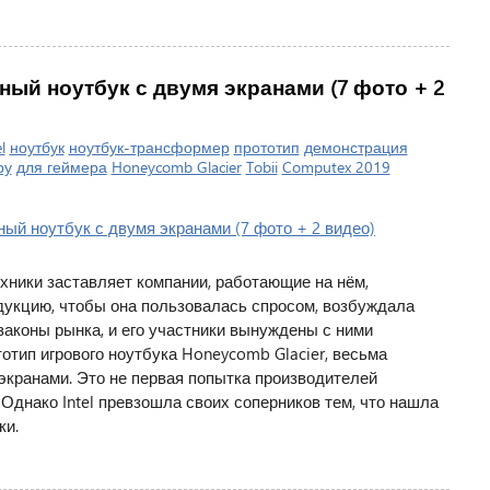
ный ноутбук с двумя экранами (7 фото + 2
l
ноутбук
ноутбук-трансформер
прототип
демонстрация
ру
для геймера
Honeycomb Glacier
Tobii
Computex 2019
хники заставляет компании, работающие на нём,
дукцию, чтобы она пользовалась спросом, возбуждала
законы рынка, и его участники вынуждены с ними
тотип игрового ноутбука Honeycomb Glacier, весьма
экранами. Это не первая попытка производителей
Однако Intel превзошла своих соперников тем, что нашла
ки.