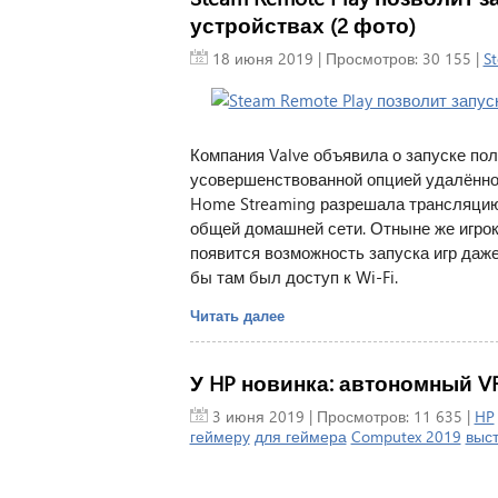
устройствах (2 фото)
18 июня 2019
| Просмотров: 30 155 |
S
Компания Valve объявила о запуске пол
усовершенствованной опцией удалённог
Home Streaming разрешала трансляцию 
общей домашней сети. Отныне же игрок
появится возможность запуска игр даж
бы там был доступ к Wi-Fi.
Читать далее
У HP новинка: автономный VR
3 июня 2019
| Просмотров: 11 635 |
HP
геймеру
для геймера
Computex 2019
выст