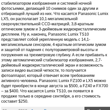
стабилизатором изображения и системой ночной
фотосъемки, делающей 10 снимков один за другим и
отбирающей лучший из них. Что касается Panasonic Lumix
LX5, он располагает 10,1-мегапиксельной
сверхчувствительной CCD-матрицей, 3,8-кратным
оптическим зумом и 3-дюймовым жидкокристаллическим
дисплеем. Ну и, наконец, Panasonic Lumix TS10
представляет собой укрепленную модель с 14,1-
мегапиксельным сенсором, 4-кратным оптическим зумом
и защитой от падения с полутораметровой высоты и
погружения на трехметровую глубину. А если прибавить к
этому автоматический стабилизатор изображения, 2,7-
дюймовый жидкокристаллический экран и возможность
записи видео высокой четкости, то получается
фотоаппарат, который отвечает всем требованиям
активного человека. Panasonic Lumix FZ100 и LX5 можно
будет приобрести в конце августа за $500, а FZ40 и FX700
– за $400. Что касается Lumix TS10, он появится в
продаже только в середине сентября, а его стоимость
составит $250.