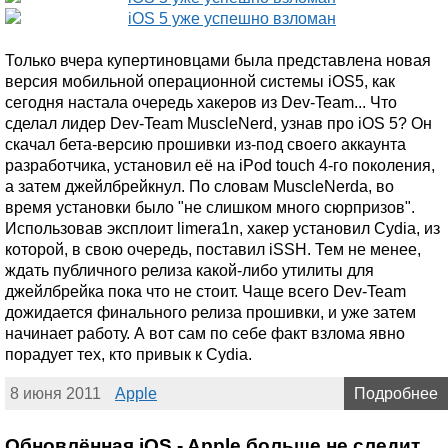
Только вчера купертиновцами была представлена новая
версия мобильной операционной системы iOS5, как
сегодня настала очередь хакеров из Dev-Team... Что
сделал лидер Dev-Team MuscleNerd, узнав про iOS 5? Он
скачал бета-версию прошивки из-под своего аккаунта
разработчика, установил её на iPod touch 4-го поколения,
а затем джейлбрейкнул. По словам MuscleNerdа, во
время установки было "не слишком много сюрпризов".
Использовав эксплоит limera1n, хакер установил Cydia, из
которой, в свою очередь, поставил iSSH. Тем не менее,
ждать публичного релиза какой-либо утилиты для
джейлбрейка пока что не стоит. Чаще всего Dev-Team
дожидается финального релиза прошивки, и уже затем
начинает работу. А вот сам по себе факт взлома явно
порадует тех, кто привык к Cydia.
8 июня 2011
Apple
Подробнее
Обновлённая iOS - Apple больше не следит