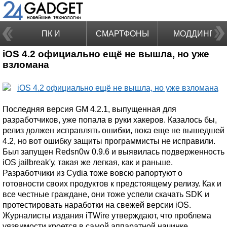
ПК И
СМАРТФОНЫ
МОДДИНГ
iOS 4.2 официально ещё не вышла, но уже
НОУТБУКИ
взломана
Последняя версия GM 4.2.1, выпущенная для
разработчиков, уже попала в руки хакеров. Казалось бы,
релиз должен исправлять ошибки, пока еще не вышедшей
4.2, но вот ошибку защиты программисты не исправили.
Был запущен Redsn0w 0.9.6 и выявилась подверженность
iOS jailbreak'у, такая же легкая, как и раньше.
Разработчики из Cydia тоже вовсю рапортуют о
готовности своих продуктов к предстоящему релизу. Как и
все честные граждане, они тоже успели скачать SDK и
протестировать наработки на свежей версии iOS.
Журналисты издания iTWire утверждают, что проблема
уязвимости кроется в самой аппаратной начинке