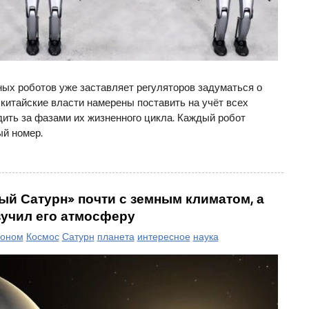
ых роботов уже заставляет регуляторов задуматься о
китайские власти намерены поставить на учёт всех
ить за фазами их жизненного цикла. Каждый робот
й номер.
й Сатурн» почти с земным климатом, а
зучил его атмосферу
роном
Космос
Сатурн
планета
интересное
наука