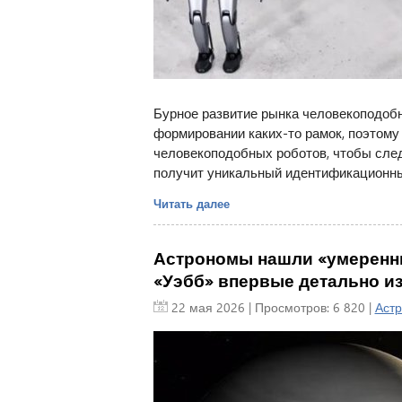
Бурное развитие рынка человекоподобн
формировании каких-то рамок, поэтому 
человекоподобных роботов, чтобы след
получит уникальный идентификационны
Читать далее
Астрономы нашли «умеренны
«Уэбб» впервые детально и
22 мая 2026
| Просмотров: 6 820 |
Аст