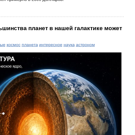
ьшинства планет в нашей галактике может
ные
космос
планета
интересное
наука
астроном