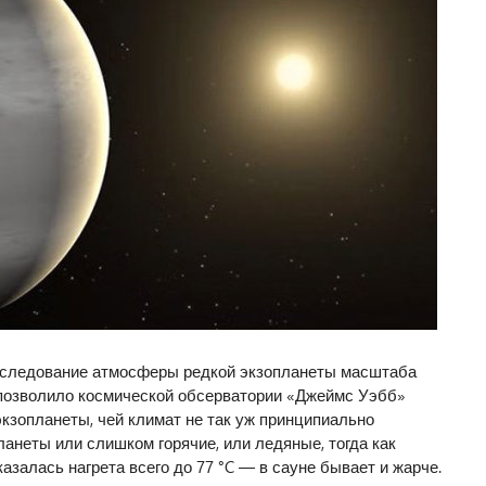
сследование атмосферы редкой экзопланеты масштаба
 позволило космической обсерватории «Джеймс Уэбб»
кзопланеты, чей климат не так уж принципиально
ланеты или слишком горячие, или ледяные, тогда как
казалась нагрета всего до 77 °C — в сауне бывает и жарче.