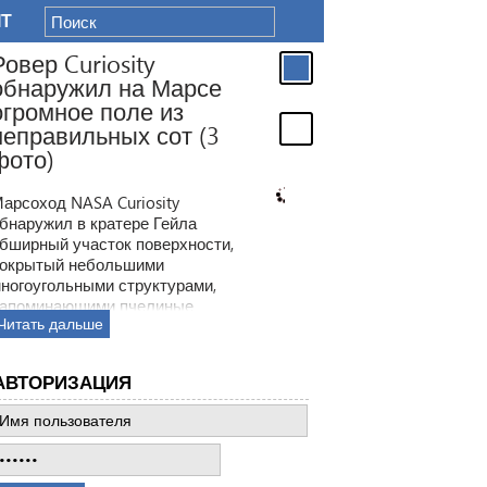
IT
Ровер Curiosity
обнаружил на Марсе
огромное поле из
неправильных сот (3
фото)
арсоход NASA Curiosity
бнаружил в кратере Гейла
бширный участок поверхности,
окрытый небольшими
ногоугольными структурами,
апоминающими пчелиные
Читать дальше
оты. Ранее ровер находил
одобные образования, но
овая находка по масштабам
АВТОРИЗАЦИЯ
атмила все предыдущее такие
ткрытия.