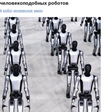
х человекоподобных роботов
й
робот
интересное
закон