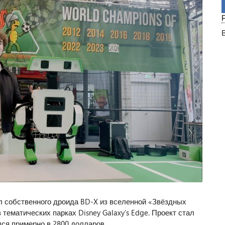
л собственного дроида BD-X из вселенной «Звёздных
 тематических парках Disney Galaxy’s Edge. Проект стал
ся примерно в 2800 долларов.