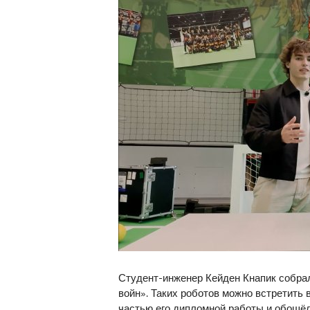
Студент-инженер Кейден Кнапик собра
войн». Таких роботов можно встретить в
частью его дипломной работы и обошёл