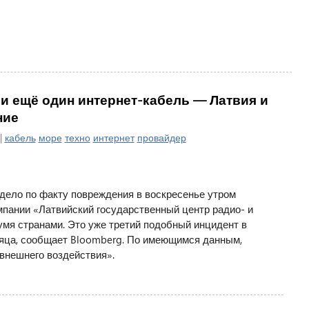
и ещё один интернет-кабель — Латвия и
ние
|
кабель
море
техно
интернет
провайдер
дело по факту повреждения в воскресенье утром
мпании «Латвийский государственный центр радио- и
мя странами. Это уже третий подобный инцидент в
сяца, сообщает Bloomberg. По имеющимся данным,
внешнего воздействия».