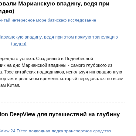
овали Марианскую впадину, ведя при
идео)
китай
интересное
море
батискаф
исследование
чередного успеха. Созданный в Поднебесной
ик на дно Марианской впадины - самого глубокого из
. Трое китайских подводников, используя инновационную
портаж в реальном времени, который передавался по всем
ам Китая.
ton DeepView для путешествий на глубину
View 24
Triton
подводная лодка
транспортное средство