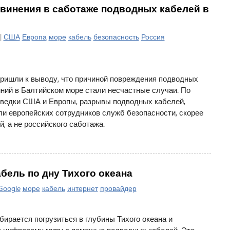
бвинения в саботаже подводных кабелей в
|
США
Европа
море
кабель
безопасность
Россия
ишли к выводу, что причиной повреждения подводных
ний в Балтийском море стали несчастные случаи. По
зведки США и Европы, разрывы подводных кабелей,
и европейских сотрудников служб безопасности, скорее
, а не российского саботажа.
абель по дну Тихого океана
Google
море
кабель
интернет
провайдер
бирается погрузиться в глубины Тихого океана и