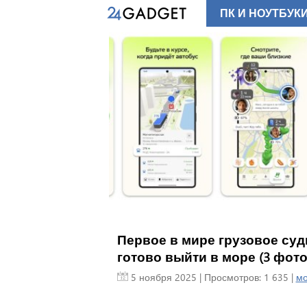
ПК И НОУТБУК
появилась
в условиях
сутствия
игационный
получил новую
орая помогает
ться на месте в
го отсутствия
в, будь то
i-Fi или GPS.
ервис будет
встроенные в
ки.
Первое в мире грузовое суд
готово выйти в море (3 фото
5 ноября 2025
| Просмотров: 1 635 |
м