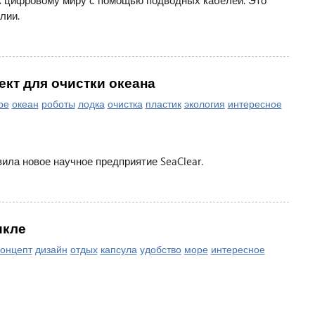
к цифровому миру с помощью подводных кабелей. Это
лии.
кт для очистки океана
ре
океан
роботы
лодка
очистка
пластик
экология
интересное
ла новое научное предприятие SeaClear.
икле
онцепт
дизайн
отдых
капсула
удобство
море
интересное