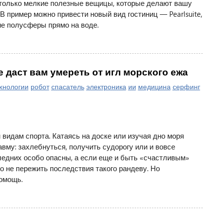
е только мелкие полезные вещицы, которые делают вашу
В пример можно привести новый вид гостиниц — Pearlsuite,
е полусферы прямо на воде.
е даст вам умереть от игл морского ежа
хнологии
робот
спасатель
электроника
ии
медицина
серфинг
 видам спорта. Катаясь на доске или изучая дно моря
вму: захлебнуться, получить судорогу или и вовсе
следних особо опасны, а если еще и быть «счастливым»
о не пережить последствия такого рандеву. Но
омощь.