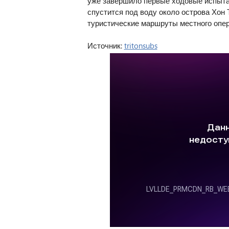
уже завершило первые ходовые испыта
спустится под воду около острова Хон 
туристические маршруты местного опера
Источник:
tritonsubs