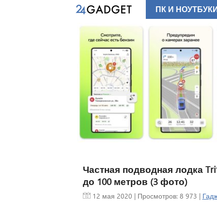
ПК И НОУТБУК
единила 16
биля в
весом 75 кг
ила новую
ю систему
«16 в 1»,
 ключевые
ктромобиля в
уле. Первой
й технологией
ческий седан
ый должен выйти
Частная подводная лодка Tri
 ближайшее
до 100 метров (3 фото)
12 мая 2020
| Просмотров: 8 973 |
Гадж