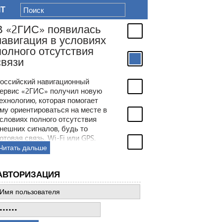
IT
В «2ГИС» появилась
навигация в условиях
полного отсутствия
связи
оссийский навигационный
ервис «2ГИС» получил новую
ехнологию, которая помогает
му ориентироваться на месте в
словиях полного отсутствия
нешних сигналов, будь то
отовая связь, Wi-Fi или GPS.
место этого сервис будет
Читать дальше
олагаться на встроенные в
мартфон датчики.
АВТОРИЗАЦИЯ