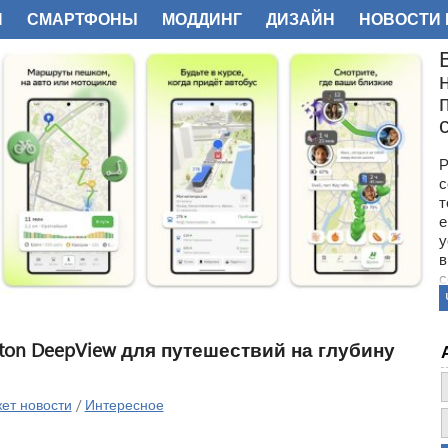
И
СМАРТФОНЫ
МОДДИНГ
ДИЗАЙН
НОВОСТИ 
ФОТО
Р
с
т
е
у
в
с
В
п
с
ton DeepView для путешествий на глубину
ет новости
/
Интересное