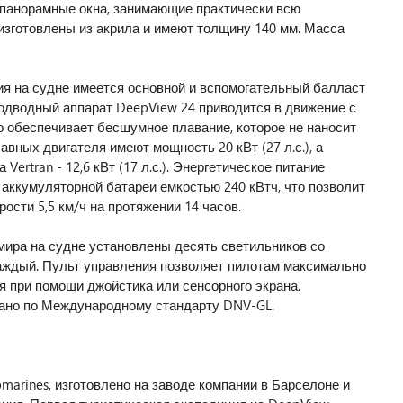
 панорамные окна, занимающие практически всю
изготовлены из акрила и имеют толщину 140 мм. Масса
ия на судне имеется основной и вспомогательный балласт
Подводный аппарат DeepView 24 приводится в движение с
о обеспечивает бесшумное плавание, которое не наносит
авных двигателя имеют мощность 20 кВт (27 л.с.), а
ertran - 12,6 кВт (17 л.с.). Энергетическое питание
аккумуляторной батареи емкостью 240 кВтч, что позволит
ости 5,5 км/ч на протяжении 14 часов.
ира на судне установлены десять светильников со
аждый. Пульт управления позволяет пилотам максимально
я при помощи джойстика или сенсорного экрана.
ано по Международному стандарту DNV-GL.
marines, изготовлено на заводе компании в Барселоне и