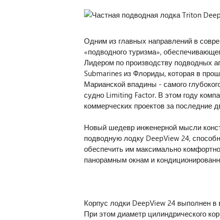
Одним из главных направлений в совре
«подводного туризма», обеспечивающе
Лидером по производству подводных ап
Submarines из Флориды, которая в про
Марианской впадины - самого глубокого
судно Limiting Factor. В этом году ко
коммерческих проектов за последние дв
Новый шедевр инженерной мысли конст
подводную лодку DeepView 24, способну
обеспечить им максимально комфортно
панорамным окнам и кондиционированн
Корпус лодки DeepView 24 выполнен в в
При этом диаметр цилиндрического ко