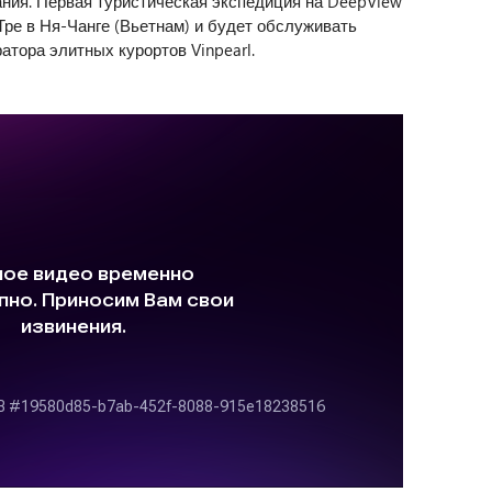
ния. Первая туристическая экспедиция на DeepView
Тре в Ня-Чанге (Вьетнам) и будет обслуживать
тора элитных курортов Vinpearl.