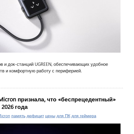
ов и док-станций UGREEN, обеспечивающих удобное
тв и комфортную работу с периферией.
Micron признала, что «беспрецедентный»
2026 года
icron
память
дефицит
цены
для ПК
для геймера