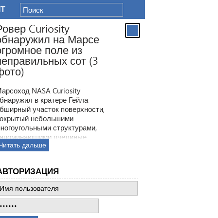
IT
Ровер Curiosity
обнаружил на Марсе
огромное поле из
неправильных сот (3
фото)
арсоход NASA Curiosity
бнаружил в кратере Гейла
бширный участок поверхности,
окрытый небольшими
ногоугольными структурами,
апоминающими пчелиные
Читать дальше
оты. Ранее ровер находил
одобные образования, но
овая находка по масштабам
АВТОРИЗАЦИЯ
атмила все предыдущее такие
ткрытия.