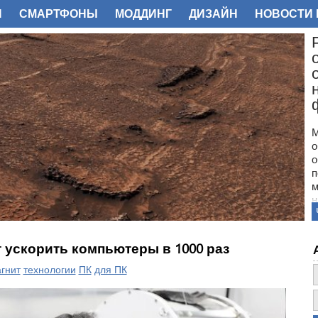
И
СМАРТФОНЫ
МОДДИНГ
ДИЗАЙН
НОВОСТИ 
ФОТО
М
о
о
п
м
н
с
п
н
 ускорить компьютеры в 1000 раз
з
о
гнит
технологии
ПК
для ПК