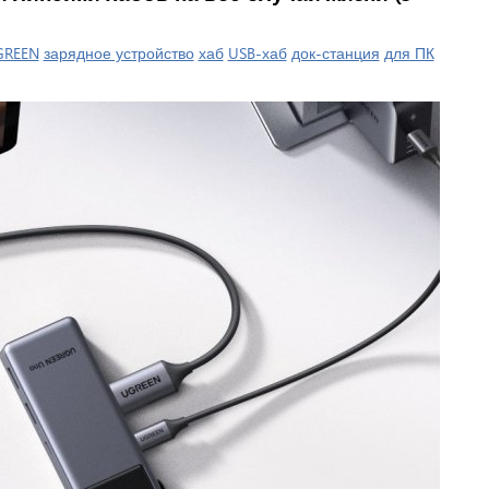
GREEN
зарядное устройство
хаб
USB-хаб
док-станция
для ПК