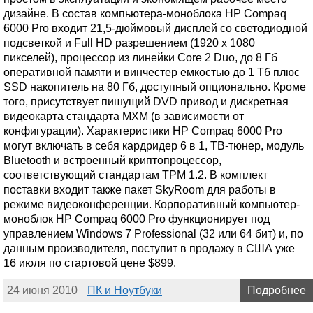
дизайне. В состав компьютера-моноблока HP Compaq
6000 Pro входит 21,5-дюймовый дисплей со светодиодной
подсветкой и Full HD разрешением (1920 x 1080
пикселей), процессор из линейки Core 2 Duo, до 8 Гб
оперативной памяти и винчестер емкостью до 1 Тб плюс
SSD накопитель на 80 Гб, доступный опционально. Кроме
того, присутствует пишущий DVD привод и дискретная
видеокарта стандарта MXM (в зависимости от
конфигурации). Характеристики HP Compaq 6000 Pro
могут включать в себя кардридер 6 в 1, ТВ-тюнер, модуль
Bluetooth и встроенный криптопроцессор,
соответствующий стандартам TPM 1.2. В комплект
поставки входит также пакет SkyRoom для работы в
режиме видеоконференции. Корпоративный компьютер-
моноблок HP Compaq 6000 Pro функционирует под
управлением Windows 7 Professional (32 или 64 бит) и, по
данным производителя, поступит в продажу в США уже
16 июля по стартовой цене $899.
24 июня 2010
ПК и Ноутбуки
Подробнее