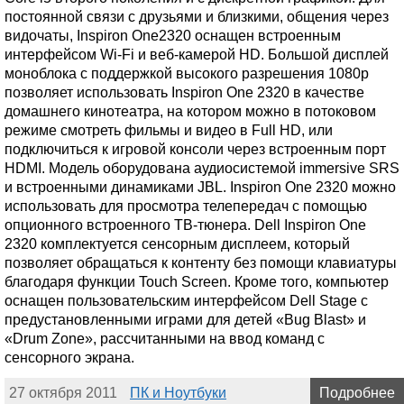
постоянной связи с друзьями и близкими, общения через
видочаты, Inspiron One2320 оснащен встроенным
интерфейсом Wi-Fi и веб-камерой HD. Большой дисплей
моноблока с поддержкой высокого разрешения 1080p
позволяет использовать Inspiron One 2320 в качестве
домашнего кинотеатра, на котором можно в потоковом
режиме смотреть фильмы и видео в Full HD, или
подключиться к игровой консоли через встроенным порт
HDMI. Модель оборудована аудиосистемой immersive SRS
и встроенными динамиками JBL. Inspiron One 2320 можно
использовать для просмотра телепередач с помощью
опционного встроенного ТВ-тюнера. Dell Inspiron One
2320 комплектуется сенсорным дисплеем, который
позволяет обращаться к контенту без помощи клавиатуры
благодаря функции Touch Screen. Кроме того, компьютер
оснащен пользовательским интерфейсом Dell Stage с
предустановленными играми для детей «Bug Blast» и
«Drum Zone», рассчитанными на ввод команд с
сенсорного экрана.
27 октября 2011
ПК и Ноутбуки
Подробнее