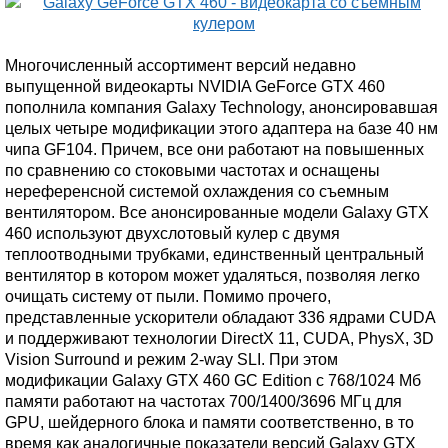
Многочисленный ассортимент версий недавно
выпущенной видеокарты NVIDIA GeForce GTX 460
пополнила компания Galaxy Technology, анонсировавшая
целых четыре модификации этого адаптера на базе 40 нм
чипа GF104. Причем, все они работают на повышенных
по сравнению со стоковыми частотах и оснащены
нереференсной системой охлаждения со съемным
вентилятором. Все анонсированные модели Galaxy GTX
460 используют двухслотовый кулер с двумя
теплоотводными трубками, единственный центральный
вентилятор в котором может удаляться, позволяя легко
очищать систему от пыли. Помимо прочего,
представленные ускорители обладают 336 ядрами CUDA
и поддерживают технологии DirectX 11, CUDA, PhysX, 3D
Vision Surround и режим 2-way SLI. При этом
модификации Galaxy GTX 460 GC Edition с 768/1024 Мб
памяти работают на частотах 700/1400/3696 МГц для
GPU, шейдерного блока и памяти соответственно, в то
время как аналогичные показатели версий Galaxy GTX