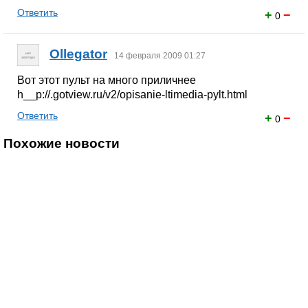
Ответить
+
−
0
Ollegator
14 февраля 2009 01:27
Вот этот пульт на много приличнее
h__p://.gotview.ru/v2/opisanie-ltimedia-pylt.html
Ответить
+
−
0
Похожие новости