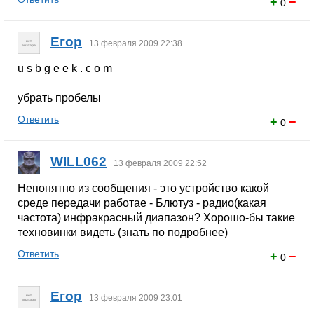
+
−
0
Егор
13 февраля 2009 22:38
u s b g e e k . c o m
убрать пробелы
Ответить
+
−
0
WILL062
13 февраля 2009 22:52
Непонятно из сообщения - это устройство какой
среде передачи работае - Блютуз - радио(какая
частота) инфракрасный диапазон? Хорошо-бы такие
техновинки видеть (знать по подробнее)
Ответить
+
−
0
Егор
13 февраля 2009 23:01