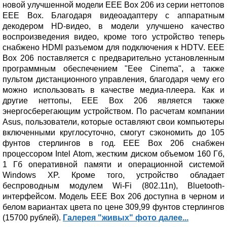
новой улучшенной модели EEE Box 206 из серии неттопов
EEE Box. Благодаря видеоадаптеру с аппаратным
декодером HD-видео, в модели улучшено качество
воспроизведения видео, кроме того устройство теперь
снабжено HDMI разъемом для подключения к HDTV. EEE
Box 206 поставляется с предварительно установленным
программным обеспечением "Eee Cinema", а также
пультом дистанционного управления, благодаря чему его
можно использовать в качестве медиа-плеера. Как и
другие неттопы, EEE Box 206 является также
энергосберегающим устройством. По расчетам компании
Asus, пользователи, которые оставляют свои компьютеры
включенными круглосуточно, смогут сэкономить до 105
фунтов стерлингов в год. EEE Box 206 снабжен
процессором Intel Atom, жестким диском объемом 160 Гб,
1 Гб оперативной памяти и операционной системой
Windows XP. Кроме того, устройство обладает
беспроводным модулем Wi-Fi (802.11n), Bluetooth-
интерфейсом. Модель EEE Box 206 доступна в черном и
белом вариантах цвета по цене 309,99 фунтов стерлингов
(15700 рублей).
Галерея "живых" фото далее...