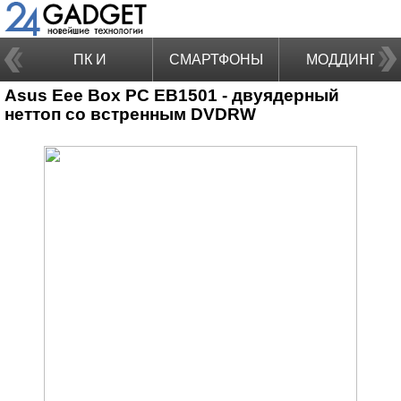
ПК И
СМАРТФОНЫ
МОДДИНГ
Asus Eee Box PC EB1501 - двуядерный
НОУТБУКИ
неттоп со встренным DVDRW