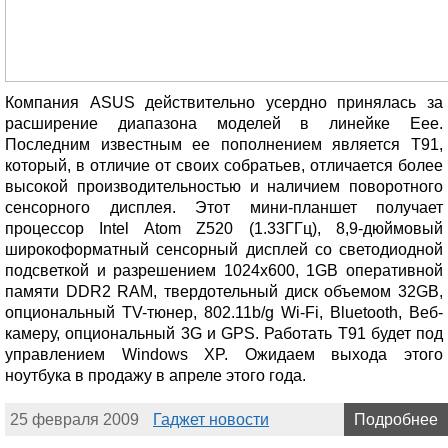
Компания ASUS действительно усердно принялась за
расширение диапазона моделей в линейке Eee.
Последним известным ее пополнением является T91,
который, в отличие от своих собратьев, отличается более
высокой производительностью и наличием поворотного
сенсорного дисплея. Этот мини-планшет получает
процессор Intel Atom Z520 (1.33ГГц), 8,9-дюймовый
широкоформатный сенсорный дисплей со светодиодной
подсветкой и разрешением 1024x600, 1GB оперативной
памяти DDR2 RAM, твердотельный диск объемом 32GB,
опциональный TV-тюнер, 802.11b/g Wi-Fi, Bluetooth, Веб-
камеру, опциональный 3G и GPS. Работать T91 будет под
управлением Windows XP. Ожидаем выхода этого
ноутбука в продажу в апреле этого года.
25 февраля 2009
Гаджет новости
Подробнее