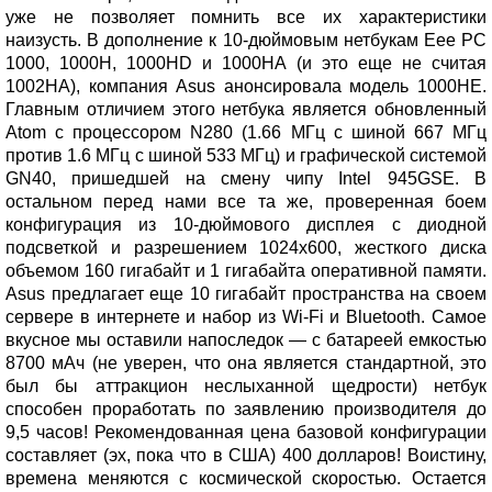
уже не позволяет помнить все их характеристики
наизусть. В дополнение к 10-дюймовым нетбукам Eee PC
1000, 1000H, 1000HD и 1000HA (и это еще не считая
1002HA), компания Asus анонсировала модель 1000HE.
Главным отличием этого нетбука является обновленный
Atom с процессором N280 (1.66 МГц с шиной 667 МГц
против 1.6 МГц с шиной 533 МГц) и графической системой
GN40, пришедшей на смену чипу Intel 945GSE. В
остальном перед нами все та же, проверенная боем
конфигурация из 10-дюймового дисплея с диодной
подсветкой и разрешением 1024х600, жесткого диска
объемом 160 гигабайт и 1 гигабайта оперативной памяти.
Asus предлагает еще 10 гигабайт пространства на своем
сервере в интернете и набор из Wi-Fi и Bluetooth. Самое
вкусное мы оставили напоследок — с батареей емкостью
8700 мАч (не уверен, что она является стандартной, это
был бы аттракцион неслыханной щедрости) нетбук
способен проработать по заявлению производителя до
9,5 часов! Рекомендованная цена базовой конфигурации
составляет (эх, пока что в США) 400 долларов! Воистину,
времена меняются с космической скоростью. Остается