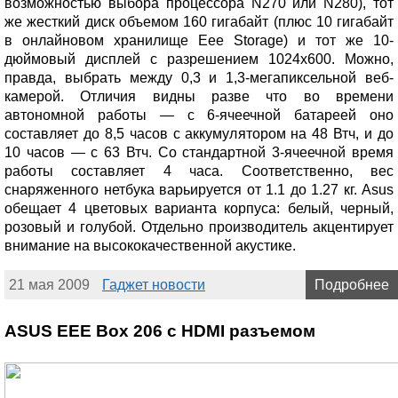
возможностью выбора процессора N270 или N280), тот
же жесткий диск объемом 160 гигабайт (плюс 10 гигабайт
в онлайновом хранилище Eee Storage) и тот же 10-
дюймовый дисплей с разрешением 1024х600. Можно,
правда, выбрать между 0,3 и 1,3-мегапиксельной веб-
камерой. Отличия видны разве что во времени
автономной работы — с 6-ячеечной батареей оно
составляет до 8,5 часов с аккумулятором на 48 Втч, и до
10 часов — с 63 Втч. Со стандартной 3-ячеечной время
работы составляет 4 часа. Соответственно, вес
снаряженного нетбука варьируется от 1.1 до 1.27 кг. Asus
обещает 4 цветовых варианта корпуса: белый, черный,
розовый и голубой. Отдельно производитель акцентирует
внимание на высококачественной акустике.
21 мая 2009
Гаджет новости
Подробнее
ASUS EEE Box 206 с HDMI разъемом