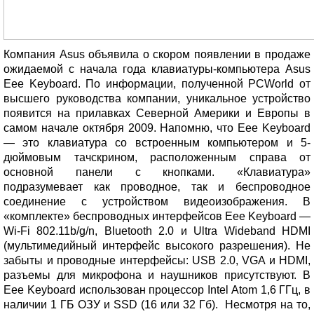
Компания Asus объявила о скором появлении в продаже
ожидаемой с начала года клавиатуры-компьютера Asus
Eee Keyboard. По информации, полученной PCWorld от
высшего руководства компании, уникальное устройство
появится на прилавках Северной Америки и Европы в
самом начале октября 2009. Напомню, что Eee Keyboard
— это клавиатура со встроенным компьютером и 5-
дюймовым тачскрином, расположенным справа от
основной панели с кнопками. «Клавиатура»
подразумевает как проводное, так и беспроводное
соединение с устройством видеоизображения. В
«комплекте» беспроводных интерфейсов Eee Keyboard —
Wi-Fi 802.11b/g/n, Bluetooth 2.0 и Ultra Wideband HDMI
(мультимедийный интерфейс высокого разрешения). Не
забыты и проводные интерфейсы: USB 2.0, VGA и HDMI,
разъемы для микрофона и наушников присутствуют. В
Eee Keyboard использован процессор Intel Atom 1,6 ГГц, в
наличии 1 ГБ ОЗУ и SSD (16 или 32 Гб). Несмотря на то,