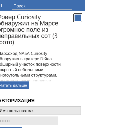
IT
Ровер Curiosity
обнаружил на Марсе
огромное поле из
неправильных сот (3
фото)
арсоход NASA Curiosity
бнаружил в кратере Гейла
бширный участок поверхности,
окрытый небольшими
ногоугольными структурами,
апоминающими пчелиные
Читать дальше
оты. Ранее ровер находил
одобные образования, но
овая находка по масштабам
АВТОРИЗАЦИЯ
атмила все предыдущее такие
ткрытия.