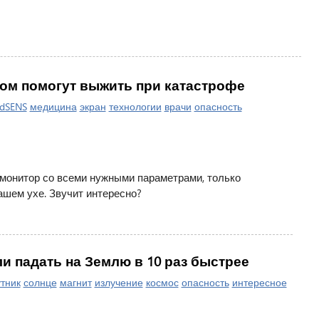
м помогут выжить при катастрофе
dSENS
медицина
экран
технологии
врачи
опасность
монитор со всеми нужными параметрами, только
ашем ухе. Звучит интересно?
ли падать на Землю в 10 раз быстрее
тник
солнце
магнит
излучение
космос
опасность
интересное