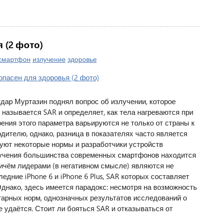
 (2 фото)
смартфон
излучение
здоровье
ьдар Муртазин поднял вопрос об излучении, которое
 называется SAR и определяет, как тела нагреваются при
ения этого параметра варьируются не только от страны к
одителю, однако, разница в показателях часто является
вуют некоторые нормы и разработчики устройств
учения большинства современных смартфонов находится
причём лидерами (в негативном смысле) являются не
едние iPhone 6 и iPhone 6 Plus, SAR которых составляет
. Однако, здесь имеется парадокс: несмотря на возможность
тарных норм, однозначных результатов исследований о
е удаётся. Стоит ли бояться SAR и отказываться от