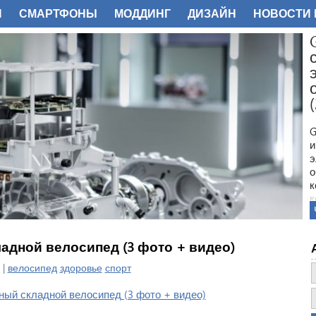
И
СМАРТФОНЫ
МОДДИНГ
ДИЗАЙН
НОВОСТИ 
ФОТО
G
и
э
о
к
к
м
с
G
ладной велосипед (3 фото + видео)
н
в
 |
велосипед
здоровье
спорт