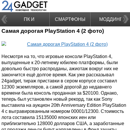
ПК И
СМАРТФОНЫ
МОДДИНГ
Самая дорогая PlayStation 4 (2 фото)
НОУТБУКИ
Несмотря на то, что игровые консоли PlayStation 4,
выпущенные к 20-летнему юбилею платформы, были
довольно быстро распроданы, ажиотаж вокруг них не
закончится ещё долгое время. Как уже рассказывал
24gadget, тираж приставки в сером корпусе составил
12300 экземпляров, а самой дорогой до недавнего
времени была консоль проданная за $20100. Однако,
теперь был установлен новый рекорд, так как Sony
выставила на аукцион 20th Anniversary Edition PlayStation
4 с выгравированным номером 00001/12300. Стоимость
лота составила 15135000 японских иен или
приблизительно 128000 долларов США, а заработанные
от продажи деньги будут направлены в Фонд защиты