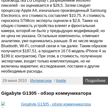
производства LG Display с разрешением 960x640
пикселей - он оценивается в $28,5. Затем следует
процессор Apple A4, изначально произведенный Samsung
Electronics, его стоимость составляет $10,75. А стоимость
гироскопа STMicro эксперты оценили в $2,6. Также на
общую стоимость устройства влияет и фронтальная
камера, которой не было у предыдущих модификаций, но
ее цена не указана. Остальные компоненты, отмечают
аналитики, уже оценивались раньше. В их числе модули
Bluetooth, Wi-Fi, сотовой связи и так далее. Таким образом
получается $187,51, а продается 16 Гб модель iPhone 4 за
$199 (с контрактом). При этом, в стоимость, полученную
экспертами, входят только комплектующие, но не
включены маркетинг, исследования, поставки и другие
необходимые расходы.
29 июня 2010
Интересное
/
Apple
Подробнее
Gigabyte G1305 - обзор коммуникатора