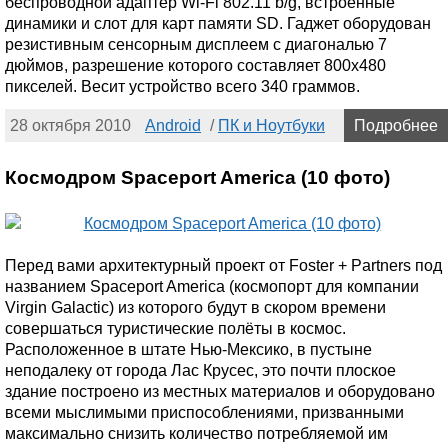
беспроводной адаптер Wi-Fi 802.11 b/g, встроенные
динамики и слот для карт памяти SD. Гаджет оборудован
резистивным сенсорным дисплеем с диагональю 7
дюймов, разрешение которого составляет 800х480
пикселей. Весит устройство всего 340 граммов.
28 октября 2010
Android
/
ПК и Ноутбуки
Подробнее
Космодром Spaceport America (10 фото)
Перед вами архитектурный проект от Foster + Partners под
названием Spaceport America (космопорт для компании
Virgin Galactic) из которого будут в скором времени
совершаться туристические полёты в космос.
Расположенное в штате Нью-Мексико, в пустыне
неподалеку от города Лас Крусес, это почти плоское
здание построено из местных материалов и оборудовано
всеми мыслимыми приспособлениями, призванными
максимально снизить количество потребляемой им