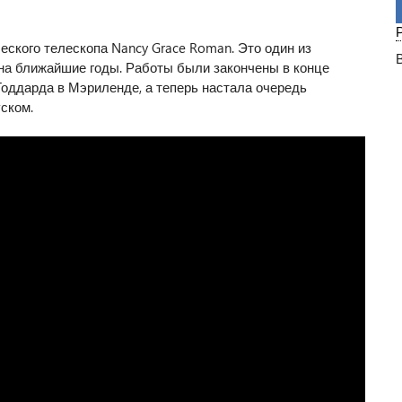
ского телескопа Nancy Grace Roman. Это один из
на ближайшие годы. Работы были закончены в конце
Годдарда в Мэриленде, а теперь настала очередь
ском.