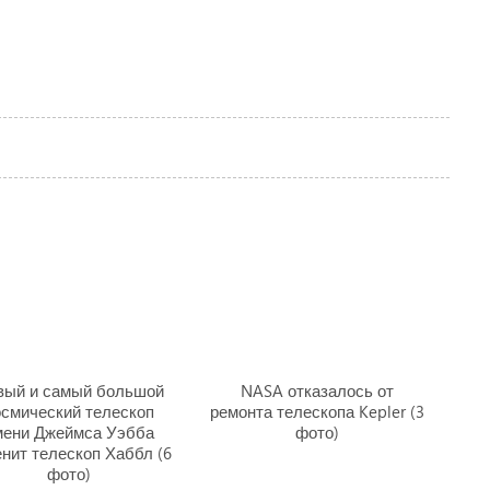
вый и самый большой
NASA отказалось от
осмический телескоп
ремонта телескопа Kepler (3
мени Джеймса Уэбба
фото)
нит телескоп Хаббл (6
фото)