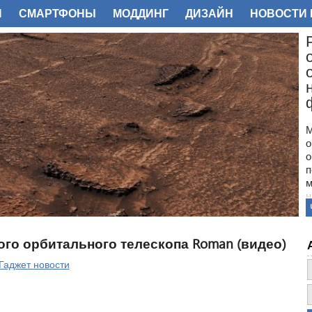
И
СМАРТФОНЫ
МОДДИНГ
ДИЗАЙН
НОВОСТИ 
ФОТО
М
о
о
п
м
н
с
п
н
го орбитального телескопа Roman (видео)
з
о
Гаджет новости