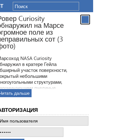
IT
Ровер Curiosity
обнаружил на Марсе
огромное поле из
неправильных сот (3
фото)
арсоход NASA Curiosity
бнаружил в кратере Гейла
бширный участок поверхности,
окрытый небольшими
ногоугольными структурами,
апоминающими пчелиные
Читать дальше
оты. Ранее ровер находил
одобные образования, но
овая находка по масштабам
АВТОРИЗАЦИЯ
атмила все предыдущее такие
ткрытия.