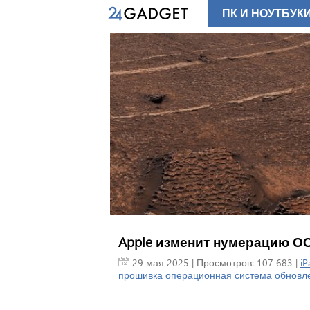
ПК И НОУТБУК
Apple изменит нумерацию ОС:
29 мая 2025
| Просмотров: 107 683 |
iP
прошивка
операционная система
обновл