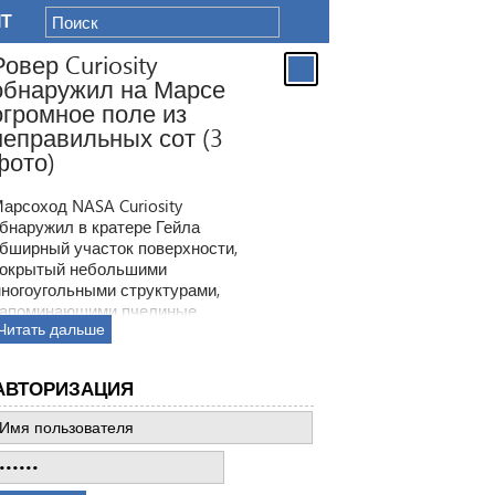
IT
Ровер Curiosity
обнаружил на Марсе
огромное поле из
неправильных сот (3
фото)
арсоход NASA Curiosity
бнаружил в кратере Гейла
бширный участок поверхности,
окрытый небольшими
ногоугольными структурами,
апоминающими пчелиные
Читать дальше
оты. Ранее ровер находил
одобные образования, но
овая находка по масштабам
АВТОРИЗАЦИЯ
атмила все предыдущее такие
ткрытия.