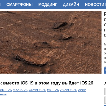
И
СМАРТФОНЫ
МОДДИНГ
ДИЗАЙН
НОВОСТИ 
ФОТО
М
о
о
п
м
н
с
п
н
 вместо iOS 19 в этом году выйдет iOS 26
з
о
adOS 26
macOS 26
watchOS 26
tvOS 26
visionOS 26
Apple
ение