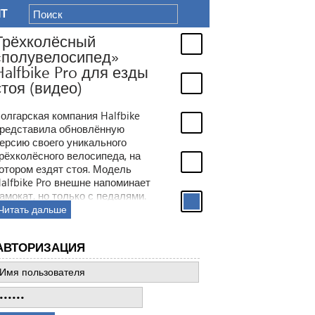
IT
Трёхколёсный
«полувелосипед»
Halfbike Pro для езды
стоя (видео)
олгарская компания Halfbike
редставила обновлённую
ерсию своего уникального
рёхколёсного велосипеда, на
отором ездят стоя. Модель
alfbike Pro внешне напоминает
амокат, но только с педалями.
Читать дальше
АВТОРИЗАЦИЯ