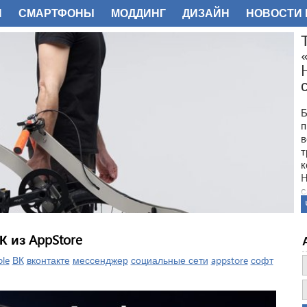
И
СМАРТФОНЫ
МОДДИНГ
ДИЗАЙН
НОВОСТИ 
ФОТО
Б
п
в
т
к
H
с
 из AppStore
le
ВК
вконтакте
мессенджер
социальные сети
appstore
софт