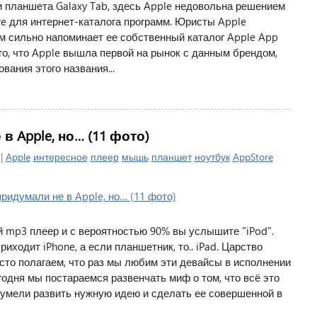
 планшета Galaxy Tab, здесь Apple недовольна решением
e для интернет-каталога программ. Юристы Apple
ом сильно напоминает ее собственный каталог Apple App
 того, что Apple вышла первой на рынок с данным брендом,
вания этого названия...
 Apple, но… (11 фото)
 |
Apple
интересное
плеер
мышь
планшет
ноутбук
AppStore
 mp3 плеер и с вероятностью 90% вы услышите "iPod".
иходит iPhone, а если планшетник, то.. iPad. Царство
сто полагаем, что раз мы любим эти девайсы в исполнении
егодня мы постараемся развенчать миф о том, что всё это
сумели развить нужную идею и сделать ее совершенной в