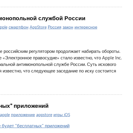
имонопольной службой России
pple
смартфон
AppStore
Россия
закон
интересное
e российским регулятором продолжает набирать обороты.
«Электронное правосудие» стало известно, что Apple Inc.
еральной антимонопольной службе России. Суть искового
я известно, что следующее заседание по иску состоится
тных" приложений
apple
приложение
appstore
игры iOS