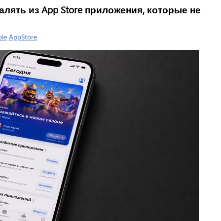
далять из App Store приложения, которые не
le
AppStore