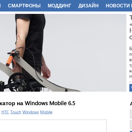
И
СМАРТФОНЫ
МОДДИНГ
ДИЗАЙН
НОВОСТИ 
ФОТО
Б
п
в
т
к
H
с
атор на Windows Mobile 6.5
|
HTC
Touch
Windows
Mobile