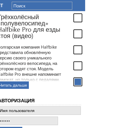
IT
Трёхколёсный
«полувелосипед»
Halfbike Pro для езды
стоя (видео)
олгарская компания Halfbike
редставила обновлённую
ерсию своего уникального
рёхколёсного велосипеда, на
отором ездят стоя. Модель
alfbike Pro внешне напоминает
амокат, но только с педалями.
Читать дальше
АВТОРИЗАЦИЯ