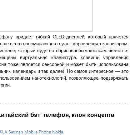
ефону придает гибкий OLED-дисплей, который прячется
льше всего напоминающего пульт управления телевизором.
дисплее, который судя по нарисованным кнопкам является
ещены виртуальная клавиатура, клавиши управления
на тоже является сенсорной и может быть использована
ьник, календарь и так далее). Но самое интересное — это
пользованием нанотехнологий, позволяющее подзаряжать
ргии.
 китайский бэт-телефон, клон концепта
KLA
Batman
Mobile
Phone
Nokia