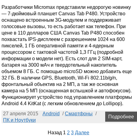
Разработчики Micromax представили недорогую новинку
— 7-дюймовый планшет Canvas Tab P480. Устройство
оснащено встроенным 3G-модулем и поддерживает
голосовые вызовы, то есть работает как телефон. При
цене в 110 долларов США Canvas Tab P480 способен
похвастать IPS-дисплеем с разрешением 1024 на 600
пикселей, 1 ГБ оперативной памяти и 4-ядерным
процессором с тактовой частотой 1,3 ГГц (подробной
информации о модели нет). Есть слот для 2 SIM-карт,
батарея на 3000 мАч и твердотельный накопитель
объемом 8 ГБ. С помощью microSD можно добавить еще
32 ГБ. В наличии GPS, Bluetooth, Wi-Fi 802.11b/g/n,
фронтальный объектив на 2 МП, а так же основная
камера на 5 МП (оснащенная вспышкой и автофокусом).
Функционирует устройство под управлением платформы
Android 4.4 KitKat (с легким обновлением до Lollipop).
27 апреля 2015
Android
/
Смартфоны
/
Подробнее
ПК и Ноутбуки
Назад
1
2
3
Далее