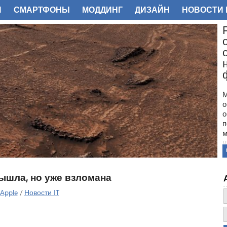
И
СМАРТФОНЫ
МОДДИНГ
ДИЗАЙН
НОВОСТИ 
ФОТО
М
о
о
п
м
н
с
п
н
вышла, но уже взломана
з
о
Apple
/
Новости IT