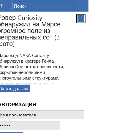
IT
Ровер Curiosity
обнаружил на Марсе
огромное поле из
неправильных сот (3
фото)
арсоход NASA Curiosity
бнаружил в кратере Гейла
бширный участок поверхности,
окрытый небольшими
ногоугольными структурами,
апоминающими пчелиные
Читать дальше
оты. Ранее ровер находил
одобные образования, но
овая находка по масштабам
АВТОРИЗАЦИЯ
атмила все предыдущее такие
ткрытия.