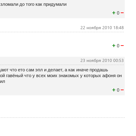
взломали до того как придумали
+
−
0
22 ноября 2010 18:48
+
−
0
23 ноября 2010 00:53
ют что ето сам эпл и делает, а как иначе продашь
кой гавёный что у всех моих знакомых у которых афоня он
бил
+
−
0