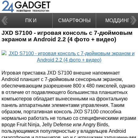
ПК И
СМАРТФОНЫ
МОДДИНГ
JXD S7100 - игровая консоль с 7-дюймовым
НОУТБУКИ
экраном и Android 2.2 (4 фото + видео)
Игровая приставка JXD S7100 внешне напоминает
Android планшет с 7-дюймовым сенсорным экраном,
обеспечивающим разрешение 800 x 480 пикселей, однако
в отличие от подавляющего большинства планшетных
компьютеров обладает вынесенными на фронтальную
панель аппаратными элементами управления. Таким
образом, портативная консоль JXD S7100 способна
нормально работать не только со специфическими играми
вроде Fruit Ninja, Jelly Defense или Angry Birds,
пользующимися популярностью у владельцев Android
смартфонов и планшетов, но и с игрушками запущенными