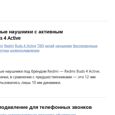
ные наушники с активным
4 Active
mi
Redmi
Buds 4 Active
TWS
китай
наушники
беспроводные
итура
шумоподавление
ые наушники под брендом Redmi — Redmi Buds 4 Active.
инки, в сравнении с предшественниками — это 12-мм
ользовались лишь 10 мм динамики.
оподавление для телефонных звонков
hone
шумоподавление
прошивка
обновление