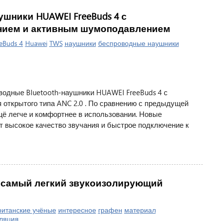
шники HUAWEI FreeBuds 4 с
нием и активным шумоподавлением
eBuds 4
Huawei
TWS
наушники
беспроводные наушники
водные Bluetooth-наушники HUAWEI FreeBuds 4 с
 открытого типа ANC 2.0 . По сравнению с предыдущей
щё легче и комфортнее в использовании. Новые
 высокое качество звучания и быстрое подключение к
 самый легкий звукоизолирующий
ританские учёные
интересное
графен
материал
ляция