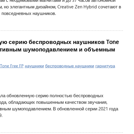
ам с неодимовыми магнитами и до 37 часов автономной
 но элегантным дизайном, Creative Zen Hybrid сочетают в
 повседневных наушников.
ую серию беспроводных наушников Tone
 активным шумоподавлением и объемным
Tone Free FP
наушники
беспроводные наушники
гарнитура
овала обновленную серию полностью беспроводных
 года, обладающих повышенным качеством звучания,
вным шумоподавлением. В обновленной серии 2021 года
9.