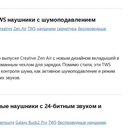
е TWS наушники с шумоподавлением
reative
Zen Air
TWS
наушники
гарнитура
беспроводные
о выпуске Creative Zen Air с новым дизайном вкладышей в
рманным чехлом для зарядки. Помимо стиля, эти TWS
контроля шума, как активное шумоподавление и режим
х звуков.
дные наушники с 24-битным звуком и
amsung
Galaxy Buds2 Pro
TWS
беспроводные наушники