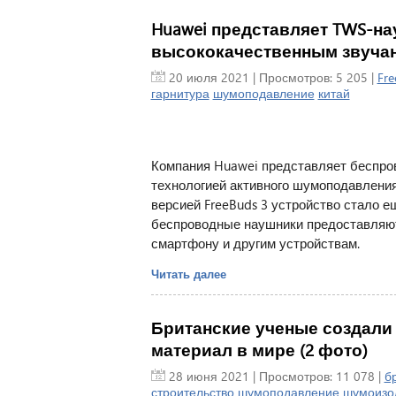
Huawei представляет TWS-нау
высококачественным звуча
20 июля 2021
| Просмотров: 5 205 |
Fre
гарнитура
шумоподавление
китай
Компания Huawei представляет беспро
технологией активного шумоподавления
версией FreeBuds 3 устройство стало е
беспроводные наушники предоставляют
смартфону и другим устройствам.
Читать далее
Британские ученые создали
материал в мире (2 фото)
28 июня 2021
| Просмотров: 11 078 |
б
строительство
шумоподавление
шумоизо