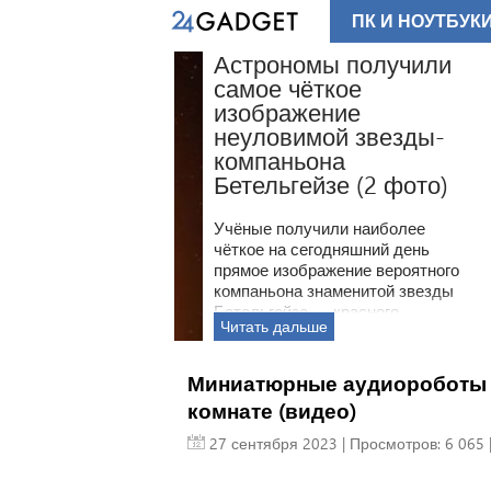
ПК И НОУТБУК
 получили
ое
ие
й звезды-
а
е (2 фото)
ли наиболее
дняшний день
ение вероятного
менитой звезды
красного
созвездии
омы более ста
странности
Миниатюрные аудиороботы м
ости
комнате (видео)
олько недавно
увидеть её
27 сентября 2023
| Просмотров: 6 065 
мпаньона —
 в окрестностях