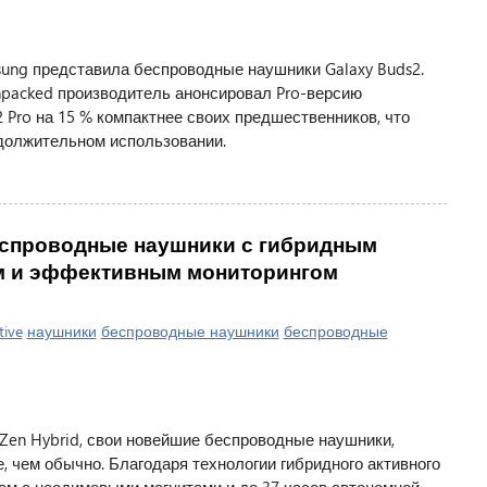
sung представила беспроводные наушники Galaxy Buds2.
npacked производитель анонсировал Pro-версию
 Pro на 15 % компактнее своих предшественников, что
должительном использовании.
 беспроводные наушники с гибридным
 и эффективным мониторингом
tive
наушники
беспроводные наушники
беспроводные
e Zen Hybrid, свои новейшие беспроводные наушники,
, чем обычно. Благодаря технологии гибридного активного