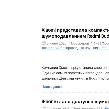
Xiaomi представила компакт
шумоподавлением Redmi Buds 
5 июня 2023
| Просмотров: 4 478 |
Xiao
технологии
беспроводные наушники
гарн
Компания Xiaomi представила свои нов
Один из самых заметных апгрейдов нов
динамики. Для сравнения, в Buds 4 исп
Читать далее
iPhone стало доступно шум
22 марта 2023
| Просмотров: 4 853 |
iP