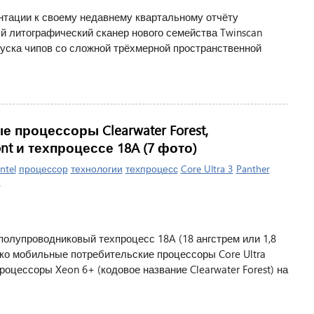
нтации к своему недавнему квартальному отчёту
й литографический сканер нового семейства Twinscan
пуска чипов со сложной трёхмерной пространственной
е процессоры Clearwater Forest,
t и техпроцессе 18A (7 фото)
Intel
процессор
технологии
техпроцесс
Core Ultra 3
Panther
е
полупроводниковый техпроцесс 18A (18 ангстрем или 1,8
лько мобильные потребительские процессоры Core Ultra
процессоры Xeon 6+ (кодовое название Clearwater Forest) на