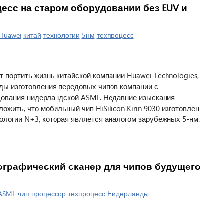
цесс на старом оборудовании без EUV и
Huawei
китай
технологии
5нм
техпроцесс
 портить жизнь китайской компании Huawei Technologies,
ы изготовления передовых чипов компании с
ования нидерландской ASML. Недавние изыскания
жить, что мобильный чип HiSilicon Kirin 9030 изготовлен
ологии N+3, которая является аналогом зарубежных 5-нм.
ографический сканер для чипов будущего
ASML
чип
процессор
техпроцесс
Нидерланды