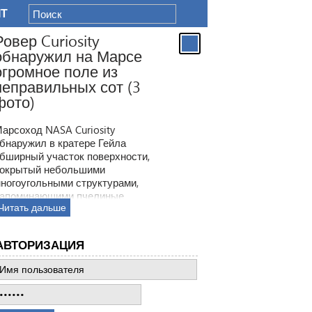
IT
Ровер Curiosity
обнаружил на Марсе
огромное поле из
неправильных сот (3
фото)
арсоход NASA Curiosity
бнаружил в кратере Гейла
бширный участок поверхности,
окрытый небольшими
ногоугольными структурами,
апоминающими пчелиные
Читать дальше
оты. Ранее ровер находил
одобные образования, но
овая находка по масштабам
АВТОРИЗАЦИЯ
атмила все предыдущее такие
ткрытия.