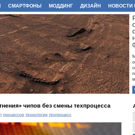
И
СМАРТФОНЫ
МОДДИНГ
ДИЗАЙН
НОВОСТИ 
ФОТО
М
о
о
п
м
н
с
п
н
тнения» чипов без смены техпроцесса
з
о
п
процессор
технологии
техпроцесс