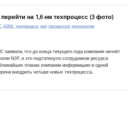
перейти на 1,6 нм техпроцесс (3 фото)
C
ASML
техпроцесс
чип
процессор
технологии
 заявили, что до конца текущего года компания начнёт
огии N3P, и это подтолкнуло сотрудников ресурса
ближайших планах компании информацию в одной
ерена внедрить четыре новых техпроцесса.
римем гаджеты на тестирование
|
Правила сайта
|
Предупреждение