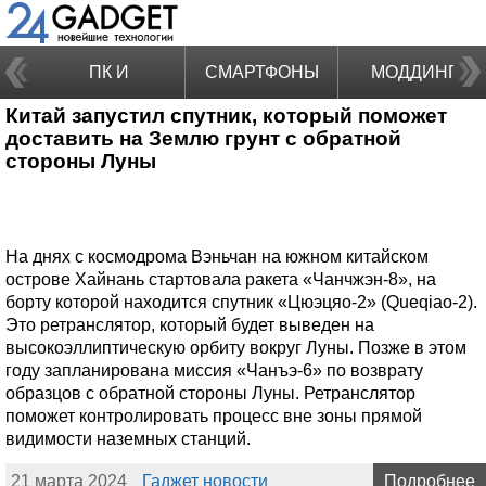
ПК И
СМАРТФОНЫ
МОДДИНГ
Китай запустил спутник, который поможет
НОУТБУКИ
доставить на Землю грунт с обратной
стороны Луны
На днях с космодрома Вэньчан на южном китайском
острове Хайнань стартовала ракета «Чанчжэн-8», на
борту которой находится спутник «Цюэцяо-2» (Queqiao-2).
Это ретранслятор, который будет выведен на
высокоэллиптическую орбиту вокруг Луны. Позже в этом
году запланирована миссия «Чанъэ-6» по возврату
образцов с обратной стороны Луны. Ретранслятор
поможет контролировать процесс вне зоны прямой
видимости наземных станций.
21 марта 2024
Гаджет новости
Подробнее