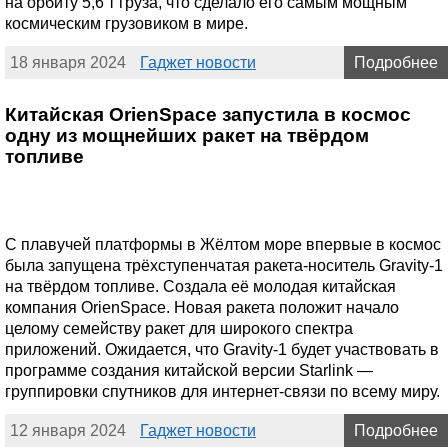
на орбиту 5,6 т груза, что сделало его самым мощным
космическим грузовиком в мире.
18 января 2024
Гаджет новости
Подробнее
Китайская OrienSpace запустила в космос
одну из мощнейших ракет на твёрдом
топливе
C плавучей платформы в Жёлтом море впервые в космос
была запущена трёхступенчатая ракета-носитель Gravity-1
на твёрдом топливе. Создала её молодая китайская
компания OrienSpace. Новая ракета положит начало
целому семейству ракет для широкого спектра
приложений. Ожидается, что Gravity-1 будет участвовать в
программе создания китайской версии Starlink —
группировки спутников для интернет-связи по всему миру.
12 января 2024
Гаджет новости
Подробнее