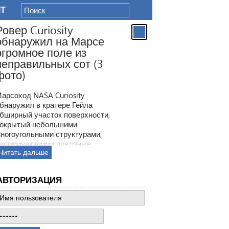
IT
Ровер Curiosity
обнаружил на Марсе
огромное поле из
неправильных сот (3
фото)
арсоход NASA Curiosity
бнаружил в кратере Гейла
бширный участок поверхности,
окрытый небольшими
ногоугольными структурами,
апоминающими пчелиные
Читать дальше
оты. Ранее ровер находил
одобные образования, но
овая находка по масштабам
АВТОРИЗАЦИЯ
атмила все предыдущее такие
ткрытия.