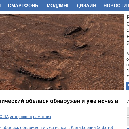
И
СМАРТФОНЫ
МОДДИНГ
ДИЗАЙН
НОВОСТИ 
ФОТО
М
о
о
п
м
н
с
п
н
ический обелиск обнаружен и уже исчез в
з
о
США
интересное
памятник