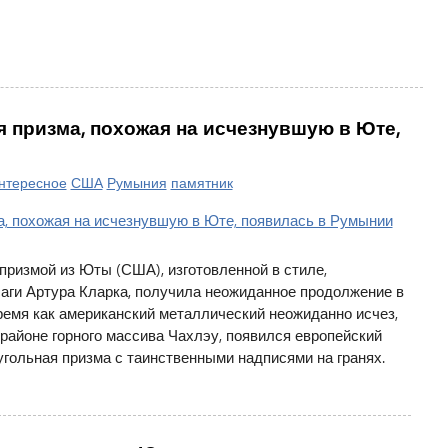
 призма, похожая на исчезнувшую в Юте,
нтересное
США
Румыния
памятник
призмой из Юты (США), изготовленной в стиле,
аги Артура Кларка, получила неожиданное продолжение в
время как американский металлический неожиданно исчез,
районе горного массива Чахлэу, появился европейский
угольная призма с таинственными надписями на гранях.