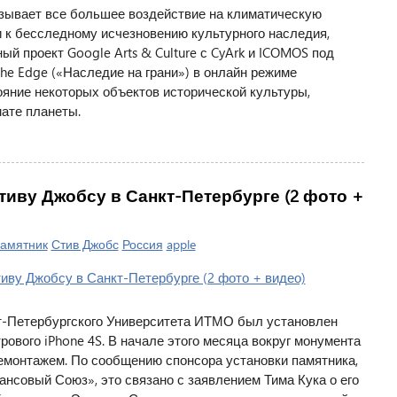
азывает все большее воздействие на климатическую
и к бесследному исчезновению культурного наследия,
й проект Google Arts & Culture с CyArk и ICOMOS под
he Edge («Наследие на грани») в онлайн режиме
яние некоторых объектов исторической культуры,
ате планеты.
тиву Джобсу в Санкт-Петербурге (2 фото +
амятник
Стив Джобс
Россия
apple
кт-Петербургского Университета ИТМО был установлен
ового iPhone 4S. В начале этого месяца вокруг монумента
демонтажем. По сообщению спонсора установки памятника,
нсовый Союз», это связано с заявлением Тима Кука о его