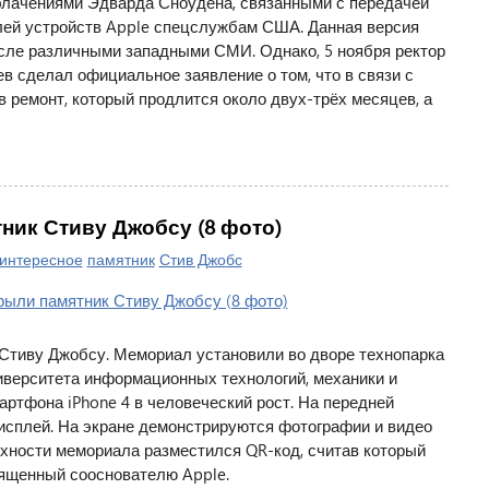
облачениями Эдварда Сноудена, связанными с передачей
ей устройств Apple спецслужбам США. Данная версия
исле различными западными СМИ. Однако, 5 ноября ректор
 сделал официальное заявление о том, что в связи с
в ремонт, который продлится около двух-трёх месяцев, а
ник Стиву Джобсу (8 фото)
интересное
памятник
Стив Джобс
Стиву Джобсу. Мемориал установили во дворе технопарка
иверситета информационных технологий, механики и
артфона iPhone 4 в человеческий рост. На передней
исплей. На экране демонстрируются фотографии и видео
хности мемориала разместился QR-код, считав который
вященный сооснователю Apple.