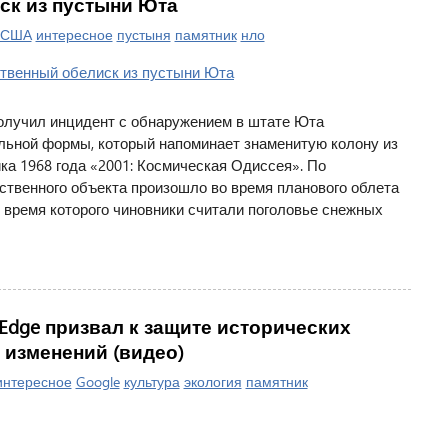
ск из пустыни Юта
США
интересное
пустыня
памятник
нло
олучил инцидент с обнаружением в штате Юта
льной формы, который напоминает знаменитую колону из
а 1968 года «2001: Космическая Одиссея». По
твенного объекта произошло во время планового облета
 время которого чиновники считали поголовье снежных
e Edge призвал к защите исторических
 изменений (видео)
интересное
Google
культура
экология
памятник