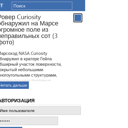
IT
Ровер Curiosity
обнаружил на Марсе
огромное поле из
неправильных сот (3
фото)
арсоход NASA Curiosity
бнаружил в кратере Гейла
бширный участок поверхности,
окрытый небольшими
ногоугольными структурами,
апоминающими пчелиные
Читать дальше
оты. Ранее ровер находил
одобные образования, но
овая находка по масштабам
АВТОРИЗАЦИЯ
атмила все предыдущее такие
ткрытия.