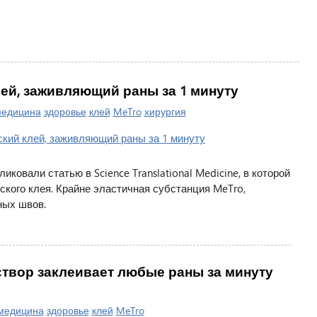
ей, заживляющий раны за 1 минуту
едицина
здоровье
клей
MeTro
хирургия
ковали статью в Science Translational Medicine, в которой
ского клея. Крайне эластичная субстанция MeTro,
ных швов.
вор заклеивает любые раны за минуту
медицина
здоровье
клей
MeTro