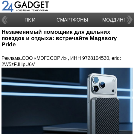
ПК И
СМАРТФОНЫ
МОДДИНГ
Незаменимый помощник для дальних
НОУТБУКИ
поездок и отдыха: встречайте Magssory
Pride
Реклама.ООО «МЭГССОРИ» , ИНН 9728104530, erid:
2W5zFJHpU6V