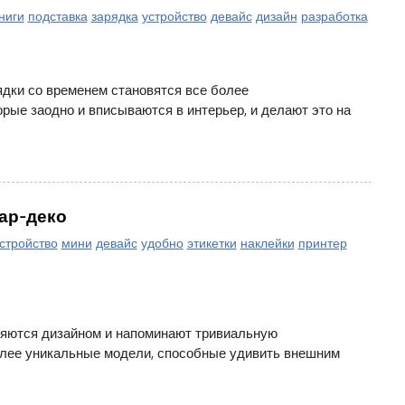
ниги
подставка
зарядка
устройство
девайс
дизайн
разработка
ядки со временем становятся все более
рые заодно и вписываются в интерьер, и делают это на
ар-деко
стройство
мини
девайс
удобно
этикетки
наклейки
принтер
яются дизайном и напоминают тривиальную
олее уникальные модели, способные удивить внешним