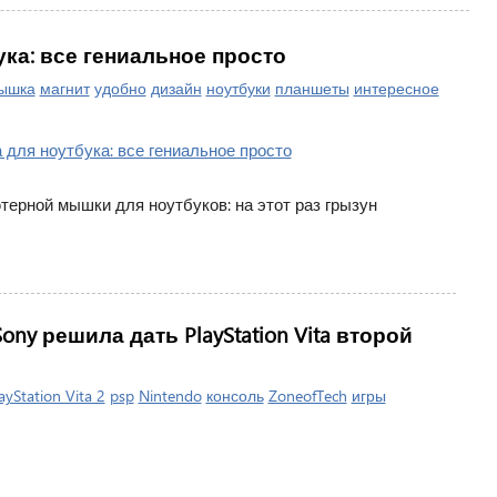
ка: все гениальное просто
ышка
магнит
удобно
дизайн
ноутбуки
планшеты
интересное
ерной мышки для ноутбуков: на этот раз грызун
ny решила дать PlayStation Vita второй
ayStation Vita 2
psp
Nintendo
консоль
ZoneofTech
игры