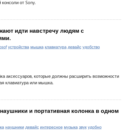
 консоли от Sony.
лжают идти навстречу людям с
ями.
osof
устройства
мышка
клавиатура
девайс
удобство
йка аксессуаров, которые должны расширить возможности
ая клавиатура или мышка.
наушники и портативная колонка в одном
ка
наушники
девайс
интересное
музыка
звук
удобно