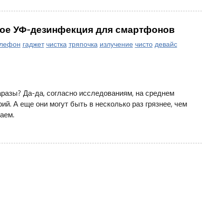
кое УФ-дезинфекция для смартфонов
елефон
гаджет
чистка
тряпочка
излучение
чисто
девайс
аразы? Да-да, согласно исследованиям, на среднем
й. А еще они могут быть в несколько раз грязнее, чем
аем.
римем гаджеты на тестирование
|
Правила сайта
|
Предупреждение