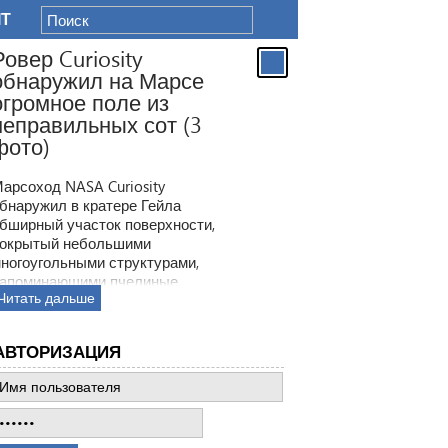
IT
Ровер Curiosity
обнаружил на Марсе
огромное поле из
неправильных сот (3
фото)
арсоход NASA Curiosity
бнаружил в кратере Гейла
бширный участок поверхности,
окрытый небольшими
ногоугольными структурами,
апоминающими пчелиные
Читать дальше
оты. Ранее ровер находил
одобные образования, но
овая находка по масштабам
АВТОРИЗАЦИЯ
атмила все предыдущее такие
ткрытия.