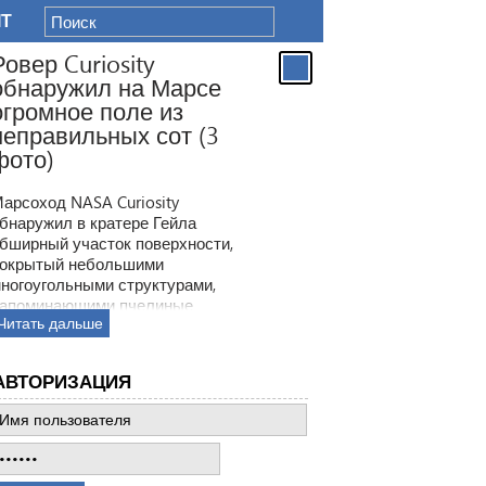
IT
Ровер Curiosity
обнаружил на Марсе
огромное поле из
неправильных сот (3
фото)
арсоход NASA Curiosity
бнаружил в кратере Гейла
бширный участок поверхности,
окрытый небольшими
ногоугольными структурами,
апоминающими пчелиные
Читать дальше
оты. Ранее ровер находил
одобные образования, но
овая находка по масштабам
АВТОРИЗАЦИЯ
атмила все предыдущее такие
ткрытия.