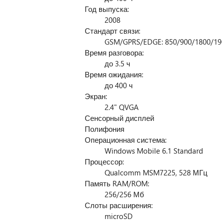
Год выпуска:
2008
Стандарт связи:
GSM/GPRS/EDGE: 850/900/1800/1
Время разговора:
до 3.5 ч
Время ожидания:
до 400 ч
Экран:
2.4" QVGA
Сенсорный дисплей
Полифония
Операционная система:
Windows Mobile 6.1 Standard
Процессор:
Qualcomm MSM7225, 528 МГц
Память RAM/ROM:
256/256 Мб
Слоты расширения:
microSD