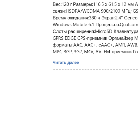
Вес:120 г Размеры:116.5 x 61.5 x 12 мм
связи:HSDPA/WCDMA 900/2100 МГц; GSM
Время ожидания:380 ч Экран:2.4" Сен
Windows Mobile 6.1 Процессор:Qualc
Слоты расширения:MicroSD Клавиатура Q
GPRS EDGE GPS-приемник Органайзер M
форматы:AAC, AAC+, eAAC+, AMR, AWB,
MP4, 3GP, 3G2, M4V, AVI FM-приемник Г
Читать далее