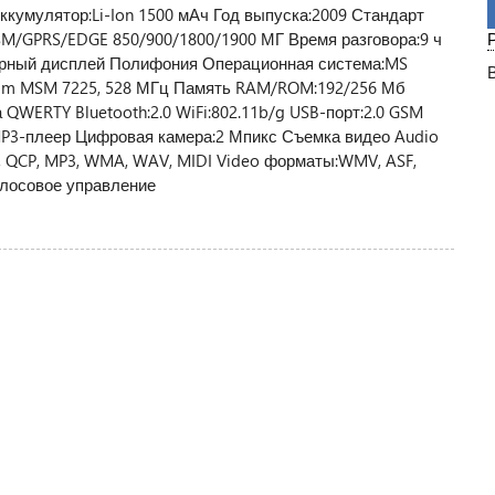
 Аккумулятор:Li-Ion 1500 мАч Год выпуска:2009 Стандарт
/GPRS/EDGE 850/900/1800/1900 МГ Время разговора:9 ч
сорный дисплей Полифония Операционная система:MS
omm MSM 7225, 528 МГц Память RAM/ROM:192/256 Мб
WERTY Bluetooth:2.0 WiFi:802.11b/g USB-порт:2.0 GSM
P3-плеер Цифровая камера:2 Мпикс Съемка видео Audio
 QCP, MP3, WMA, WAV, MIDI Video форматы:WMV, ASF,
олосовое управление