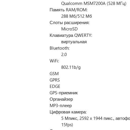
Qualcomm MSM7200A (528 МГц)
Память RAM/ROM:
288 Мб/512 Мб
Слоты расширения:
MicroSD
Клавиатура QWERTY:
виртуальная
Bluetooth:
2.0
WiFi:
802.11b/g
GSM
GPRS
EDGE
GPS-приемник
Органайзер
MP3-плеер
Цифровая камера:
5 Мпикс, 2592 x 1944 пикс., авто
15fps)