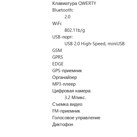
Клавиатура QWERTY
Bluetooth:
2.0
WiFi:
802.11b/g
USB-порт:
USB 2.0 High-Speed, miniUSB
GSM
GPRS
EDGE
GPS-приемник
Органайзер
MP3-плеер
Цифровая камера:
3.2 Мпикс.
Съемка видео
FM-приемник
Голосовое управление
Диктофон