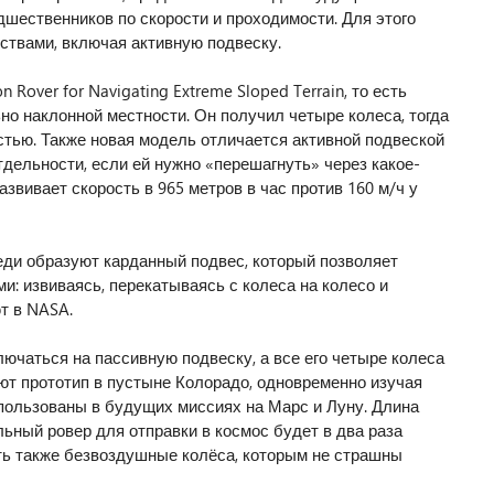
дшественников по скорости и проходимости. Для этого
ствами, включая активную подвеску.
 Rover for Navigating Extreme Sloped Terrain, то есть
но наклонной местности. Он получил четыре колеса, тогда
тью. Также новая модель отличается активной подвеской
дельности, если ей нужно «перешагнуть» через какое-
звивает скорость в 965 метров в час против 160 м/ч у
ди образуют карданный подвес, который позволяет
: извиваясь, перекатываясь с колеса на колесо и
т в NASA.
ючаться на пассивную подвеску, а все его четыре колеса
ют прототип в пустыне Колорадо, одновременно изучая
пользованы в будущих миссиях на Марс и Луну. Длина
льный ровер для отправки в космос будет в два раза
ть также безвоздушные колёса, которым не страшны