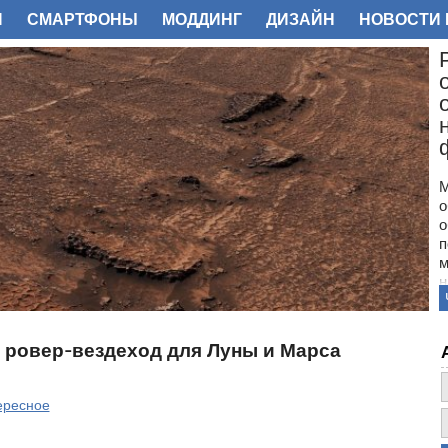
И
СМАРТФОНЫ
МОДДИНГ
ДИЗАЙН
НОВОСТИ 
ФОТО
М
о
о
п
м
н
с
п
н
 ровер-вездеход для Луны и Марса
з
о
ересное