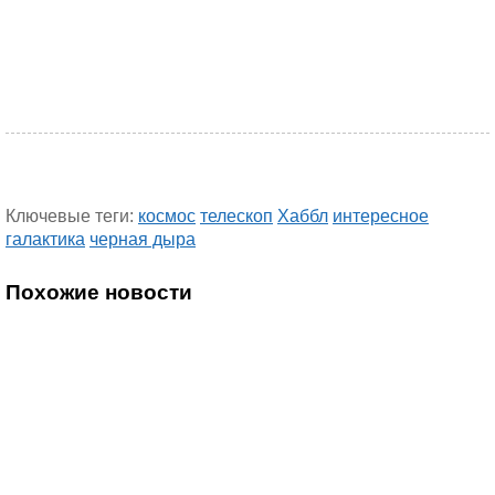
Ключевые теги:
космос
телескоп
Хаббл
интересное
галактика
черная дыра
Похожие новости