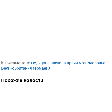
Ключевые теги:
медицина
вакцина
врачи
мозг
здоровье
Великобритания
германия
Похожие новости