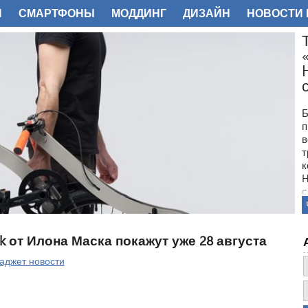
И
СМАРТФОНЫ
МОДДИНГ
ДИЗАЙН
НОВОСТИ 
ФОТО
Б
п
в
т
к
H
с
k от Илона Маска покажут уже 28 августа
аджет новости