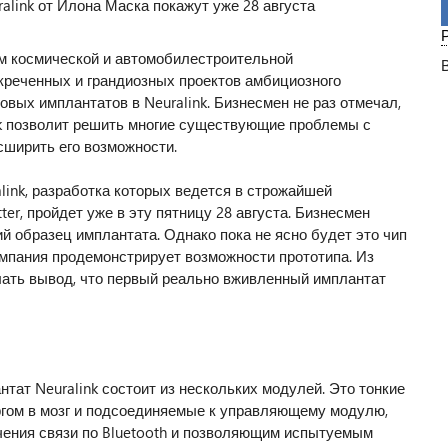
м космической и автомобилестроительной
креченных и грандиозных проектов амбициозного
вых имплантатов в Neuralink. Бизнесмен не раз отмечал,
nk позволит решить многие существующие проблемы с
сширить его возможности.
link, разработка которых ведется в строжайшей
ter, пройдет уже в эту пятницу 28 августа. Бизнесмен
й образец имплантата. Однако пока не ясно будет это чип
мпания продемонстрирует возможности прототипа. Из
ть вывод, что первый реально вживленный имплантат
нтат Neuralink состоит из нескольких модулей. Это тонкие
гом в мозг и подсоединяемые к управляющему модулю,
чения связи по Bluetooth и позволяющим испытуемым