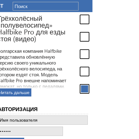
IT
Трёхколёсный
«полувелосипед»
Halfbike Pro для езды
стоя (видео)
олгарская компания Halfbike
редставила обновлённую
ерсию своего уникального
рёхколёсного велосипеда, на
отором ездят стоя. Модель
alfbike Pro внешне напоминает
амокат, но только с педалями.
Читать дальше
АВТОРИЗАЦИЯ