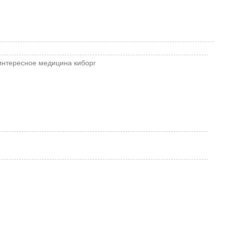
интересное
медицина
киборг