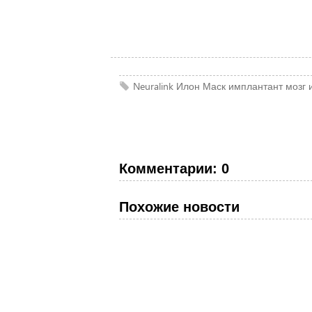
Neuralink
Илон Маск
имплантант
мозг
Комментарии: 0
Похожие новости