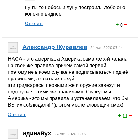
ну ты то небось и луну построил....тебе оно
конечно виднее
Ответить
+
−
0
Александр Журавлев
24 мая 2020 07:44
НАСА - это америка. а Америка сама же х-й калала
на свои же правила причём самой первой!
поэтому не в коем случае не подписываться под её
правилами, а слать их нахуй!
эти тридварасы первыми же и оружие завезут и
подтруться этими же правилами. Скажут мы
Америка - это мы правила и устанавливаем, что бы
ВЫ их соблюдали! *(в этом месте зловещий смех)
Ответить
+
−
11
идинайух
24 мая 2020 12:07