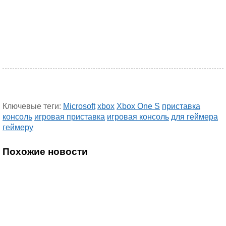
Ключевые теги:
Microsoft
xbox
Xbox One S
приставка
консоль
игровая приставка
игровая консоль
для геймера
геймеру
Похожие новости