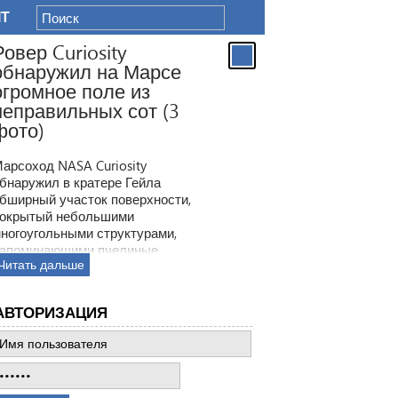
IT
Ровер Curiosity
обнаружил на Марсе
огромное поле из
неправильных сот (3
фото)
арсоход NASA Curiosity
бнаружил в кратере Гейла
бширный участок поверхности,
окрытый небольшими
ногоугольными структурами,
апоминающими пчелиные
Читать дальше
оты. Ранее ровер находил
одобные образования, но
овая находка по масштабам
АВТОРИЗАЦИЯ
атмила все предыдущее такие
ткрытия.