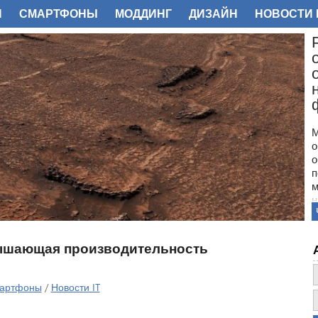
И
СМАРТФОНЫ
МОДДИНГ
ДИЗАЙН
НОВОСТИ 
ФОТО
М
о
о
п
м
н
с
п
н
овышающая производительность
з
о
артфоны
/
Новости IT