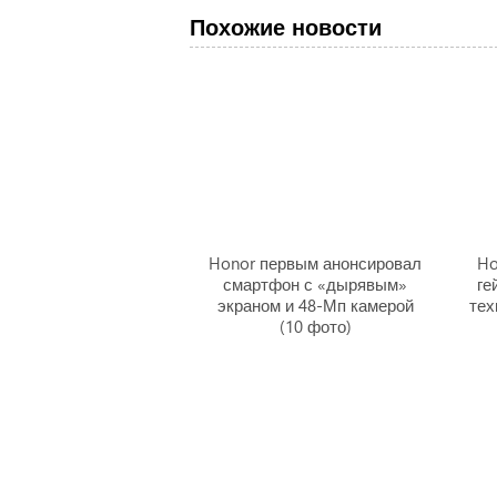
Похожие новости
Honor первым анонсировал
Ho
смартфон с «дырявым»
ге
экраном и 48-Мп камерой
тех
(10 фото)