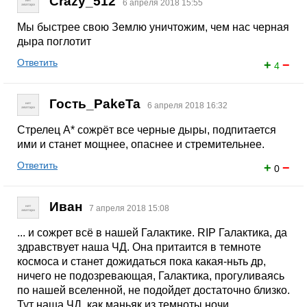
Crazy_512
6 апреля 2018 15:55
Мы быстрее свою Землю уничтожим, чем нас черная
дыра поглотит
Ответить
+
−
4
Гость_PakeTa
6 апреля 2018 16:32
Стрелец А* сожрёт все черные дыры, подпитается
ими и станет мощнее, опаснее и стремительнее.
Ответить
+
−
0
Иван
7 апреля 2018 15:08
... и сожрет всё в нашей Галактике. RIP Галактика, да
здравствует наша ЧД. Она притаится в темноте
космоса и станет дожидаться пока какая-ньть др,
ничего не подозревающая, Галактика, прогуливаясь
по нашей вселенной, не подойдет достаточно близко.
Тут наша ЧД, как маньяк из темноты ночи,