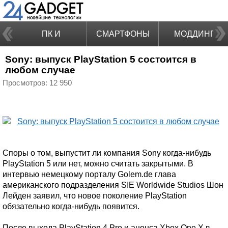
ПК И
СМАРТФОНЫ
МОДДИНГ
Sony: выпуск PlayStation 5 состоится в
НОУТБУКИ
любом случае
Просмотров: 12 950
Споры о том, выпустит ли компания Sony когда-нибудь
PlayStation 5 или нет, можно считать закрытыми. В
интервью немецкому порталу Golem.de глава
американского подразделения SIE Worldwide Studios Шон
Лейден заявил, что новое поколение PlayStation
обязательно когда-нибудь появится.
После выхода PlayStation 4 Pro и анонса Xbox One X в