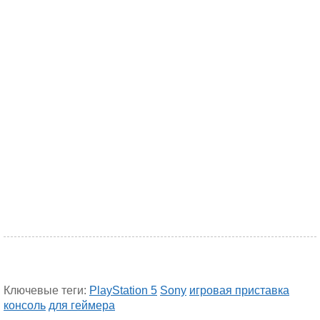
Ключевые теги:
PlayStation 5
Sony
игровая приставка
консоль
для геймера